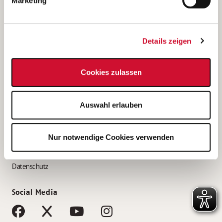
Marketing
Bewerbungstipps
Bewerbung als Altenpfleger*in
Details zeigen
Bewerbung als Krankenpfleger*in
Bewerbung als Altenpflegehelfer*in
Cookies zulassen
Bewerbung als Erzieher*in
Service
Auswahl erlauben
AWO Gliederungen nach Bundesland
Stellenangebote nach Bundesländern
Nur notwendige Cookies verwenden
Sitemap
Impressum
Datenschutz
Social Media