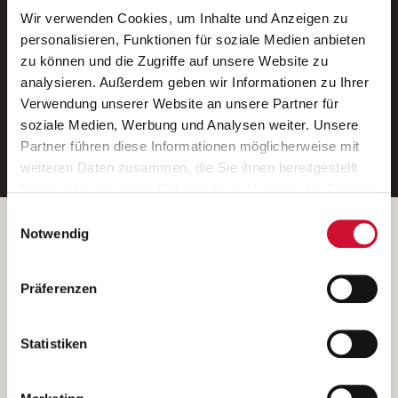
Wir verwenden Cookies, um Inhalte und Anzeigen zu
Neue Stellen per E-Mail.
personalisieren, Funktionen für soziale Medien anbieten
zu können und die Zugriffe auf unsere Website zu
Ein kostenloser Service von AWO
analysieren. Außerdem geben wir Informationen zu Ihrer
Jobs.
Verwendung unserer Website an unsere Partner für
soziale Medien, Werbung und Analysen weiter. Unsere
E-Mail-Adresse eintragen
Partner führen diese Informationen möglicherweise mit
weiteren Daten zusammen, die Sie ihnen bereitgestellt
haben oder die sie im Rahmen Ihrer Nutzung der Dienste
gesammelt haben.
Einwilligungsauswahl
Wenn Sie auf „Cookies zulassen“ klicken, so stimmen
Betreiber der Webseite
Notwendig
Sie der Speicherung sämtlicher Cookies zu. Sie können
Garitz Bewirtschaftungsbetriebe GmbH
Ihre Einwilligung selbstverständlich jederzeit widerrufen,
Kantstraße 45a
Präferenzen
indem Sie die Cookie-Einstellungen aufrufen und diese
97074 Würzburg
abändern. Weitere Informationen finden Sie in
(Ein Tochterunternehmen des AWO Bezirksverbandes Unterfranken
unserer
Datenschutzerklärung
.
Statistiken
e.V.)
Bitte senden Sie an diese Anschrift keine Bewerbungen.