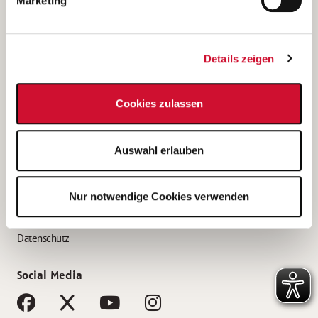
Marketing
Bewerbungstipps
Bewerbung als Altenpfleger*in
Details zeigen
Bewerbung als Krankenpfleger*in
Bewerbung als Altenpflegehelfer*in
Cookies zulassen
Bewerbung als Erzieher*in
Service
Auswahl erlauben
AWO Gliederungen nach Bundesland
Stellenangebote nach Bundesländern
Nur notwendige Cookies verwenden
Sitemap
Impressum
Datenschutz
Social Media