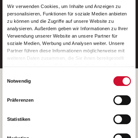
Wir verwenden Cookies, um Inhalte und Anzeigen zu
Neue Stellen per E-Mail.
personalisieren, Funktionen für soziale Medien anbieten
zu können und die Zugriffe auf unsere Website zu
Ein kostenloser Service von AWO
analysieren. Außerdem geben wir Informationen zu Ihrer
Jobs.
Verwendung unserer Website an unsere Partner für
soziale Medien, Werbung und Analysen weiter. Unsere
E-Mail-Adresse eintragen
Partner führen diese Informationen möglicherweise mit
weiteren Daten zusammen, die Sie ihnen bereitgestellt
haben oder die sie im Rahmen Ihrer Nutzung der Dienste
gesammelt haben.
Einwilligungsauswahl
Wenn Sie auf „Cookies zulassen“ klicken, so stimmen
Betreiber der Webseite
Notwendig
Sie der Speicherung sämtlicher Cookies zu. Sie können
Garitz Bewirtschaftungsbetriebe GmbH
Ihre Einwilligung selbstverständlich jederzeit widerrufen,
Kantstraße 45a
Präferenzen
indem Sie die Cookie-Einstellungen aufrufen und diese
97074 Würzburg
abändern. Weitere Informationen finden Sie in
(Ein Tochterunternehmen des AWO Bezirksverbandes Unterfranken
unserer
Datenschutzerklärung
.
Statistiken
e.V.)
Bitte senden Sie an diese Anschrift keine Bewerbungen.