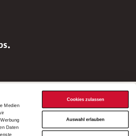
bs.
Social Media
Cookies zulassen
d
le Medien
rn
ir
Bei Fragen zu einer Stellenausschreibung
Auswahl erlauben
, Werbung
wenden Sie sich bitte an die*den in der
ren Daten
Stellenausschreibung genannte*n
ienste