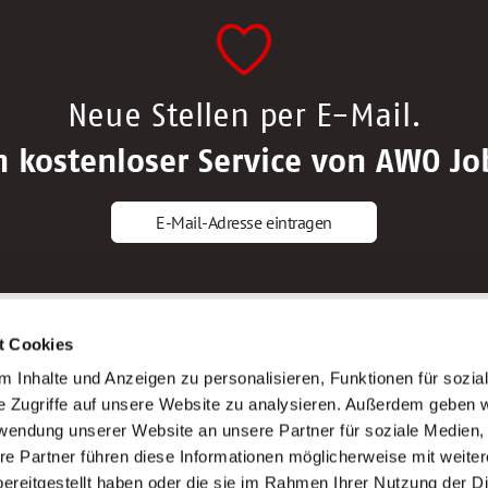
Neue Stellen per E-Mail.
n kostenloser Service von AWO Jo
E-Mail-Adresse eintragen
gstipps
Service
t Cookies
ls Altenpfleger*in
AWO Gliederungen nach Bundeslan
 Inhalte und Anzeigen zu personalisieren, Funktionen für sozia
ls Krankenpfleger*in
Stellenangebote nach Bundeslände
e Zugriffe auf unsere Website zu analysieren. Außerdem geben w
ls Altenpflegehelfer*in
Sitemap
rwendung unserer Website an unsere Partner für soziale Medien
ls Erzieher*in
Impressum
re Partner führen diese Informationen möglicherweise mit weite
Datenschutz
ereitgestellt haben oder die sie im Rahmen Ihrer Nutzung der D