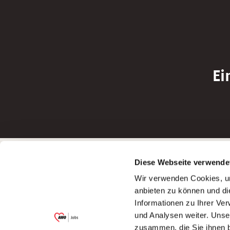
Ei
Betreiber der Webseite
Bewerbun
Diese Webseite verwende
Garitz Bewirtschaftungsbetriebe GmbH
Bewerbung a
Wir verwenden Cookies, um
Kantstraße 45a
Bewerbung a
anbieten zu können und di
97074 Würzburg
Bewerbung a
Informationen zu Ihrer Ve
(Ein Tochterunternehmen des AWO
Bewerbung a
und Analysen weiter. Unse
Bezirksverbandes Unterfranken e.V.)
zusammen, die Sie ihnen b