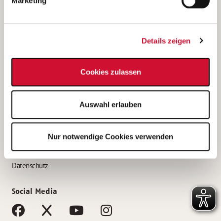
Marketing
Bewerbungstipps
Bewerbung als Altenpfleger*in
Details zeigen
Bewerbung als Krankenpfleger*in
Bewerbung als Altenpflegehelfer*in
Cookies zulassen
Bewerbung als Erzieher*in
Service
Auswahl erlauben
AWO Gliederungen nach Bundesland
Stellenangebote nach Bundesländern
Nur notwendige Cookies verwenden
Sitemap
Impressum
Datenschutz
Social Media