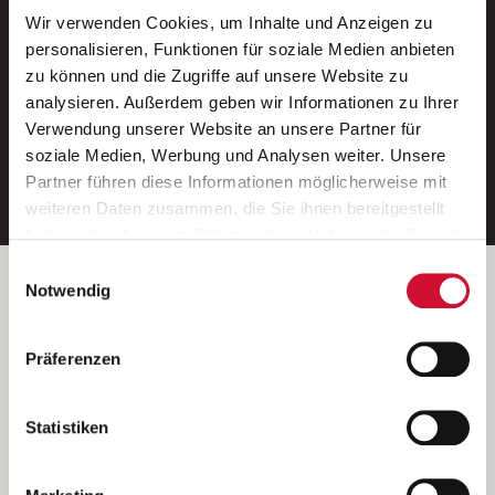
Wir verwenden Cookies, um Inhalte und Anzeigen zu
Neue Stellen per E-Mail.
personalisieren, Funktionen für soziale Medien anbieten
zu können und die Zugriffe auf unsere Website zu
Ein kostenloser Service von AWO
analysieren. Außerdem geben wir Informationen zu Ihrer
Jobs.
Verwendung unserer Website an unsere Partner für
soziale Medien, Werbung und Analysen weiter. Unsere
E-Mail-Adresse eintragen
Partner führen diese Informationen möglicherweise mit
weiteren Daten zusammen, die Sie ihnen bereitgestellt
haben oder die sie im Rahmen Ihrer Nutzung der Dienste
gesammelt haben.
Einwilligungsauswahl
Wenn Sie auf „Cookies zulassen“ klicken, so stimmen
Betreiber der Webseite
Notwendig
Sie der Speicherung sämtlicher Cookies zu. Sie können
Garitz Bewirtschaftungsbetriebe GmbH
Ihre Einwilligung selbstverständlich jederzeit widerrufen,
Kantstraße 45a
Präferenzen
indem Sie die Cookie-Einstellungen aufrufen und diese
97074 Würzburg
abändern. Weitere Informationen finden Sie in
(Ein Tochterunternehmen des AWO Bezirksverbandes Unterfranken
unserer
Datenschutzerklärung
.
Statistiken
e.V.)
Bitte senden Sie an diese Anschrift keine Bewerbungen.