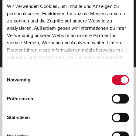
Wir verwenden Cookies, um Inhalte und Anzeigen zu
Neue Stellen per E-Mail.
personalisieren, Funktionen für soziale Medien anbieten
zu können und die Zugriffe auf unsere Website zu
Ein kostenloser Service von AWO
analysieren. Außerdem geben wir Informationen zu Ihrer
Jobs.
Verwendung unserer Website an unsere Partner für
soziale Medien, Werbung und Analysen weiter. Unsere
E-Mail-Adresse eintragen
Partner führen diese Informationen möglicherweise mit
weiteren Daten zusammen, die Sie ihnen bereitgestellt
haben oder die sie im Rahmen Ihrer Nutzung der Dienste
gesammelt haben.
Einwilligungsauswahl
Wenn Sie auf „Cookies zulassen“ klicken, so stimmen
Betreiber der Webseite
Notwendig
Sie der Speicherung sämtlicher Cookies zu. Sie können
Garitz Bewirtschaftungsbetriebe GmbH
Ihre Einwilligung selbstverständlich jederzeit widerrufen,
Kantstraße 45a
Präferenzen
indem Sie die Cookie-Einstellungen aufrufen und diese
97074 Würzburg
abändern. Weitere Informationen finden Sie in
(Ein Tochterunternehmen des AWO Bezirksverbandes Unterfranken
unserer
Datenschutzerklärung
.
Statistiken
e.V.)
Bitte senden Sie an diese Anschrift keine Bewerbungen.