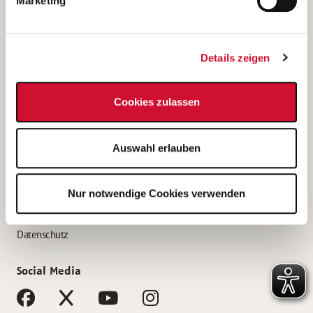
Marketing
Bewerbungstipps
Bewerbung als Altenpfleger*in
Details zeigen
Bewerbung als Krankenpfleger*in
Bewerbung als Altenpflegehelfer*in
Cookies zulassen
Bewerbung als Erzieher*in
Service
Auswahl erlauben
AWO Gliederungen nach Bundesland
Stellenangebote nach Bundesländern
Nur notwendige Cookies verwenden
Sitemap
Impressum
Datenschutz
Social Media