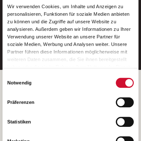
Wir verwenden Cookies, um Inhalte und Anzeigen zu
Neue Stellen per E-Mail.
personalisieren, Funktionen für soziale Medien anbieten
zu können und die Zugriffe auf unsere Website zu
Ein kostenloser Service von AWO
analysieren. Außerdem geben wir Informationen zu Ihrer
Jobs.
Verwendung unserer Website an unsere Partner für
soziale Medien, Werbung und Analysen weiter. Unsere
E-Mail-Adresse eintragen
Partner führen diese Informationen möglicherweise mit
weiteren Daten zusammen, die Sie ihnen bereitgestellt
haben oder die sie im Rahmen Ihrer Nutzung der Dienste
gesammelt haben.
Einwilligungsauswahl
Wenn Sie auf „Cookies zulassen“ klicken, so stimmen
Betreiber der Webseite
Notwendig
Sie der Speicherung sämtlicher Cookies zu. Sie können
Garitz Bewirtschaftungsbetriebe GmbH
Ihre Einwilligung selbstverständlich jederzeit widerrufen,
Kantstraße 45a
Präferenzen
indem Sie die Cookie-Einstellungen aufrufen und diese
97074 Würzburg
abändern. Weitere Informationen finden Sie in
(Ein Tochterunternehmen des AWO Bezirksverbandes Unterfranken
unserer
Datenschutzerklärung
.
Statistiken
e.V.)
Bitte senden Sie an diese Anschrift keine Bewerbungen.