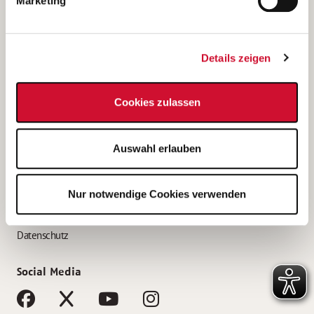
Marketing
Bewerbungstipps
Bewerbung als Altenpfleger*in
Details zeigen
Bewerbung als Krankenpfleger*in
Bewerbung als Altenpflegehelfer*in
Cookies zulassen
Bewerbung als Erzieher*in
Service
Auswahl erlauben
AWO Gliederungen nach Bundesland
Stellenangebote nach Bundesländern
Nur notwendige Cookies verwenden
Sitemap
Impressum
Datenschutz
Social Media