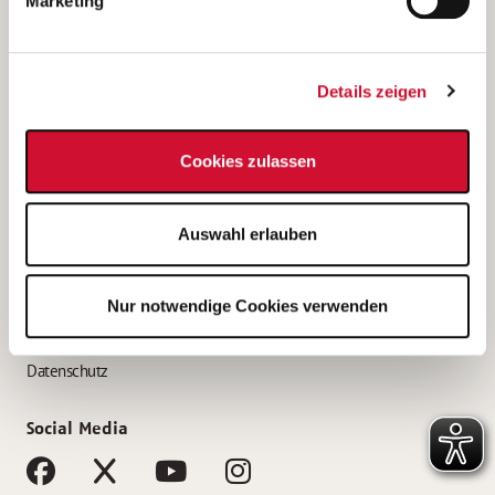
Marketing
Bewerbungstipps
Bewerbung als Altenpfleger*in
Details zeigen
Bewerbung als Krankenpfleger*in
Bewerbung als Altenpflegehelfer*in
Cookies zulassen
Bewerbung als Erzieher*in
Service
Auswahl erlauben
AWO Gliederungen nach Bundesland
Stellenangebote nach Bundesländern
Nur notwendige Cookies verwenden
Sitemap
Impressum
Datenschutz
Social Media