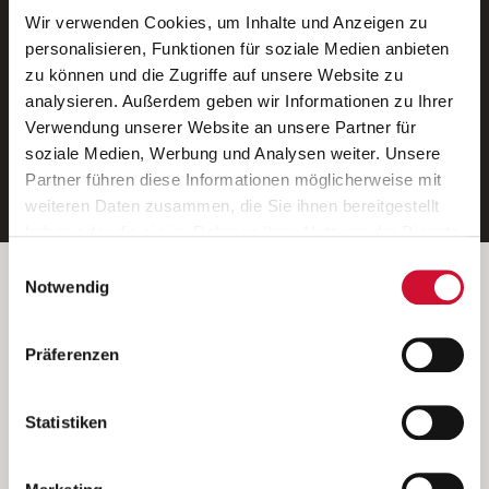
Wir verwenden Cookies, um Inhalte und Anzeigen zu
Neue Stellen per E-Mail.
personalisieren, Funktionen für soziale Medien anbieten
zu können und die Zugriffe auf unsere Website zu
Ein kostenloser Service von AWO
analysieren. Außerdem geben wir Informationen zu Ihrer
Jobs.
Verwendung unserer Website an unsere Partner für
soziale Medien, Werbung und Analysen weiter. Unsere
E-Mail-Adresse eintragen
Partner führen diese Informationen möglicherweise mit
weiteren Daten zusammen, die Sie ihnen bereitgestellt
haben oder die sie im Rahmen Ihrer Nutzung der Dienste
gesammelt haben.
Einwilligungsauswahl
Wenn Sie auf „Cookies zulassen“ klicken, so stimmen
Betreiber der Webseite
Notwendig
Sie der Speicherung sämtlicher Cookies zu. Sie können
Garitz Bewirtschaftungsbetriebe GmbH
Ihre Einwilligung selbstverständlich jederzeit widerrufen,
Kantstraße 45a
Präferenzen
indem Sie die Cookie-Einstellungen aufrufen und diese
97074 Würzburg
abändern. Weitere Informationen finden Sie in
(Ein Tochterunternehmen des AWO Bezirksverbandes Unterfranken
unserer
Datenschutzerklärung
.
Statistiken
e.V.)
Bitte senden Sie an diese Anschrift keine Bewerbungen.