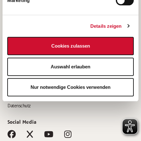
Marketing
Bewerbungstipps
Bewerbung als Altenpfleger*in
Details zeigen
Bewerbung als Krankenpfleger*in
Bewerbung als Altenpflegehelfer*in
Cookies zulassen
Bewerbung als Erzieher*in
Service
Auswahl erlauben
AWO Gliederungen nach Bundesland
Stellenangebote nach Bundesländern
Nur notwendige Cookies verwenden
Sitemap
Impressum
Datenschutz
Social Media