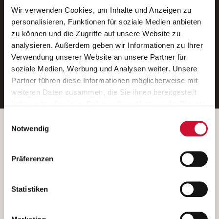
Wir verwenden Cookies, um Inhalte und Anzeigen zu
Neue Stellen per E-Mail.
personalisieren, Funktionen für soziale Medien anbieten
zu können und die Zugriffe auf unsere Website zu
Ein kostenloser Service von AWO
analysieren. Außerdem geben wir Informationen zu Ihrer
Jobs.
Verwendung unserer Website an unsere Partner für
soziale Medien, Werbung und Analysen weiter. Unsere
E-Mail-Adresse eintragen
Partner führen diese Informationen möglicherweise mit
weiteren Daten zusammen, die Sie ihnen bereitgestellt
haben oder die sie im Rahmen Ihrer Nutzung der Dienste
gesammelt haben.
Einwilligungsauswahl
Wenn Sie auf „Cookies zulassen“ klicken, so stimmen
Betreiber der Webseite
Notwendig
Sie der Speicherung sämtlicher Cookies zu. Sie können
Garitz Bewirtschaftungsbetriebe GmbH
Ihre Einwilligung selbstverständlich jederzeit widerrufen,
Kantstraße 45a
Präferenzen
indem Sie die Cookie-Einstellungen aufrufen und diese
97074 Würzburg
abändern. Weitere Informationen finden Sie in
(Ein Tochterunternehmen des AWO Bezirksverbandes Unterfranken
unserer
Datenschutzerklärung
.
Statistiken
e.V.)
Bitte senden Sie an diese Anschrift keine Bewerbungen.