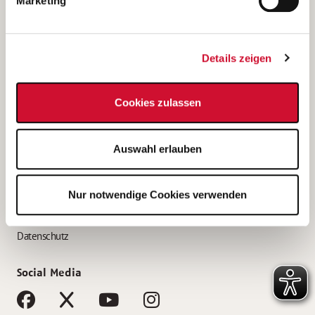
Marketing
Bewerbungstipps
Bewerbung als Altenpfleger*in
Details zeigen
Bewerbung als Krankenpfleger*in
Bewerbung als Altenpflegehelfer*in
Cookies zulassen
Bewerbung als Erzieher*in
Service
Auswahl erlauben
AWO Gliederungen nach Bundesland
Stellenangebote nach Bundesländern
Nur notwendige Cookies verwenden
Sitemap
Impressum
Datenschutz
Social Media