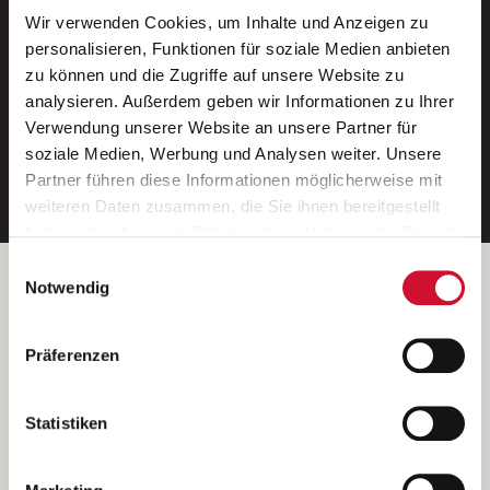
Wir verwenden Cookies, um Inhalte und Anzeigen zu
Neue Stellen per E-Mail.
personalisieren, Funktionen für soziale Medien anbieten
zu können und die Zugriffe auf unsere Website zu
Ein kostenloser Service von AWO
analysieren. Außerdem geben wir Informationen zu Ihrer
Jobs.
Verwendung unserer Website an unsere Partner für
soziale Medien, Werbung und Analysen weiter. Unsere
E-Mail-Adresse eintragen
Partner führen diese Informationen möglicherweise mit
weiteren Daten zusammen, die Sie ihnen bereitgestellt
haben oder die sie im Rahmen Ihrer Nutzung der Dienste
gesammelt haben.
Einwilligungsauswahl
Wenn Sie auf „Cookies zulassen“ klicken, so stimmen
Betreiber der Webseite
Notwendig
Sie der Speicherung sämtlicher Cookies zu. Sie können
Garitz Bewirtschaftungsbetriebe GmbH
Ihre Einwilligung selbstverständlich jederzeit widerrufen,
Kantstraße 45a
Präferenzen
indem Sie die Cookie-Einstellungen aufrufen und diese
97074 Würzburg
abändern. Weitere Informationen finden Sie in
(Ein Tochterunternehmen des AWO Bezirksverbandes Unterfranken
unserer
Datenschutzerklärung
.
Statistiken
e.V.)
Bitte senden Sie an diese Anschrift keine Bewerbungen.