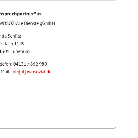
nsprechpartner*in
WOSOZIALe Dienste gGmbH
ritta Schütz
ostfach 1149
1301 Lüneburg
elefon: 04131 / 862 980
-Mail:
info[at]awosozial.de