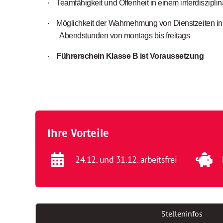
·
Teamfähigkeit und Offenheit in einem interdiszipl
·
Möglichkeit der Wahrnehmung von Dienstzeiten in
Abendstunden von montags bis freitags
·
Führerschein Klasse B ist Voraussetzung
Ihre Vorteile
24.12. und 31.12. arbeitsfrei
Stelleninfos