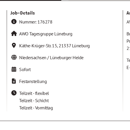
Job-Details
A
Nummer:
176278
A
AWO Tagesgruppe Lüneburg
B
P
Käthe-Krüger-Str. 15
,
21337
Lüneburg
2
Niedersachsen / Lüneburger Heide
T
E
Sofort
Festanstellung
Teilzeit - flexibel
Teilzeit - Schicht
Teilzeit - Vormittag