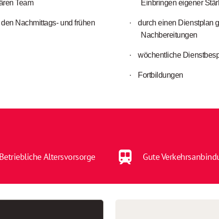
inären Team
Einbringen eigener Stär
 den Nachmittags- und frühen
·
durch einen Dienstplan g
Nachbereitungen
·
wöchentliche Dienstbes
·
Fortbildungen
Betriebliche Altersvorsorge
Gute Verkehrsanbind