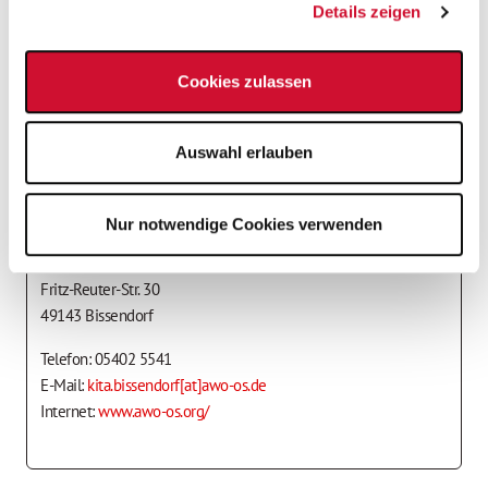
Details zeigen
nächstmöglichen Zeitpunkt
Befristete Anstellung
Cookies zulassen
Vollzeit
Auswahl erlauben
Ansprechpartner*in
AWO Kita Bissendorf
Nur notwendige Cookies verwenden
Annika Tegeler-Akram
Fritz-Reuter-Str. 30
49143 Bissendorf
Telefon: 05402 5541
E-Mail:
kita.bissendorf[at]awo-os.de
Internet:
www.awo-os.org/