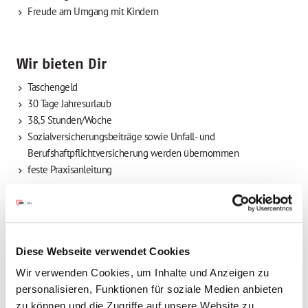
Freude am Umgang mit Kindern
Wir bieten Dir
Taschengeld
30 Tage Jahresurlaub
38,5 Stunden/Woche
Sozialversicherungsbeiträge sowie Unfall- und
Berufshaftpflichtversicherung werden übernommen
feste Praxisanleitung
Stelleninfos
Einsatzort
Diese Webseite verwendet Cookies
Freiwillige *r für ein Freiwilliges Soziales Jahr
Wir verwenden Cookies, um Inhalte und Anzeigen zu
(FSJ)
personalisieren, Funktionen für soziale Medien anbieten
Einrichtungen für Kinder und Jugendliche
zu können und die Zugriffe auf unsere Website zu