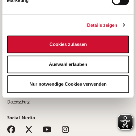
Marketing
Bewerbungstipps
Bewerbung als Altenpfleger*in
Details zeigen
Bewerbung als Krankenpfleger*in
Bewerbung als Altenpflegehelfer*in
Cookies zulassen
Bewerbung als Erzieher*in
Service
Auswahl erlauben
AWO Gliederungen nach Bundesland
Stellenangebote nach Bundesländern
Nur notwendige Cookies verwenden
Sitemap
Impressum
Datenschutz
Social Media