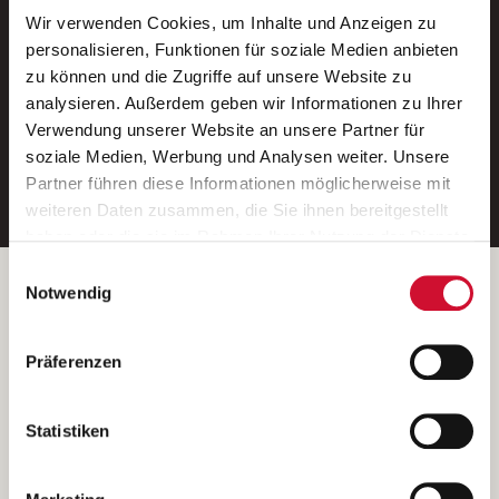
Wir verwenden Cookies, um Inhalte und Anzeigen zu
Neue Stellen per E-Mail.
personalisieren, Funktionen für soziale Medien anbieten
zu können und die Zugriffe auf unsere Website zu
Ein kostenloser Service von AWO
analysieren. Außerdem geben wir Informationen zu Ihrer
Jobs.
Verwendung unserer Website an unsere Partner für
soziale Medien, Werbung und Analysen weiter. Unsere
E-Mail-Adresse eintragen
Partner führen diese Informationen möglicherweise mit
weiteren Daten zusammen, die Sie ihnen bereitgestellt
haben oder die sie im Rahmen Ihrer Nutzung der Dienste
gesammelt haben.
Einwilligungsauswahl
Wenn Sie auf „Cookies zulassen“ klicken, so stimmen
Betreiber der Webseite
Notwendig
Sie der Speicherung sämtlicher Cookies zu. Sie können
Garitz Bewirtschaftungsbetriebe GmbH
Ihre Einwilligung selbstverständlich jederzeit widerrufen,
Kantstraße 45a
Präferenzen
indem Sie die Cookie-Einstellungen aufrufen und diese
97074 Würzburg
abändern. Weitere Informationen finden Sie in
(Ein Tochterunternehmen des AWO Bezirksverbandes Unterfranken
unserer
Datenschutzerklärung
.
Statistiken
e.V.)
Bitte senden Sie an diese Anschrift keine Bewerbungen.