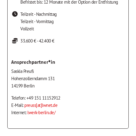
Befristet bis: 12 Monate mit der Option der Entfristung
Teilzeit - Nachmittag
Teilzeit - Vormittag
Vollzeit
33.600 € - 42.400 €
Ansprechpartner*in
Saskia Preuß
Hohenzollerndamm 131
14199 Berlin
Telefon: +49 151 11152912
E-Mail:
preuss[at]lwnet.de
Internet:
lwerk-berlin.de/