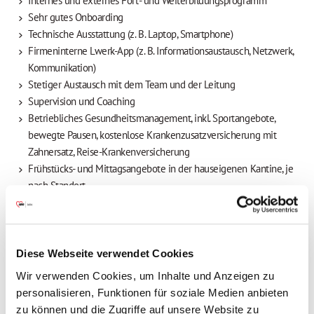
Internes und externes Fort- und Weiterbildungsprogramm
Sehr gutes Onboarding
Technische Ausstattung (z. B. Laptop, Smartphone)
Firmeninterne Lwerk-App (z. B. Informationsaustausch, Netzwerk,
Kommunikation)
Stetiger Austausch mit dem Team und der Leitung
Supervision und Coaching
Betriebliches Gesundheitsmanagement, inkl. Sportangebote,
bewegte Pausen, kostenlose Krankenzusatzversicherung mit
Zahnersatz, Reise-Krankenversicherung
Frühstücks- und Mittagsangebote in der hauseigenen Kantine, je
nach Standort
Arbeitnehmerfreundliche Work-Life-Balance (familienfreundliche
Handhabung und flexible Arbeitszeiten)
Großzügige betriebliche Altersvorsorge
Freude am Arbeiten in einer freundlichen Atmosphäre mit
Diese Webseite verwendet Cookies
Teamgeist und einer guten Fehlerkultur
Wir verwenden Cookies, um Inhalte und Anzeigen zu
Zugewandte Leitung, Begegnung und Austausch auf Augenhöhe
personalisieren, Funktionen für soziale Medien anbieten
Teamfeiern
zu können und die Zugriffe auf unsere Website zu