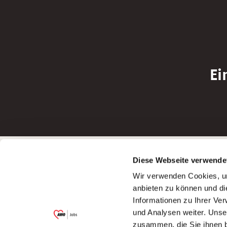
Ei
Betreiber der Webseite
Bewerbun
Diese Webseite verwende
Garitz Bewirtschaftungsbetriebe GmbH
Bewerbung a
Wir verwenden Cookies, um
Kantstraße 45a
Bewerbung a
anbieten zu können und di
97074 Würzburg
Bewerbung a
Informationen zu Ihrer Ve
(Ein Tochterunternehmen des AWO
Bewerbung a
und Analysen weiter. Unse
Bezirksverbandes Unterfranken e.V.)
zusammen, die Sie ihnen b