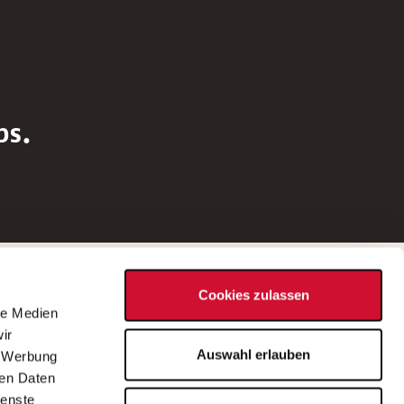
bs.
Social Media
Cookies zulassen
d
le Medien
rn
ir
Bei Fragen zu einer Stellenausschreibung
Auswahl erlauben
, Werbung
wenden Sie sich bitte an die*den in der
ren Daten
Stellenausschreibung genannte*n
ienste