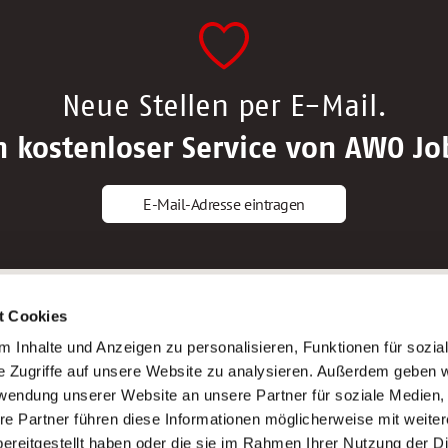
Neue Stellen per E-Mail.
n kostenloser Service von AWO Jo
E-Mail-Adresse eintragen
gstipps
Service
t Cookies
ls Altenpfleger*in
AWO Gliederungen nach Bundeslan
 Inhalte und Anzeigen zu personalisieren, Funktionen für sozia
ls Krankenpfleger*in
Stellenangebote nach Bundeslände
e Zugriffe auf unsere Website zu analysieren. Außerdem geben w
ls Altenpflegehelfer*in
Sitemap
rwendung unserer Website an unsere Partner für soziale Medien
ls Erzieher*in
Impressum
re Partner führen diese Informationen möglicherweise mit weite
Datenschutz
ereitgestellt haben oder die sie im Rahmen Ihrer Nutzung der D