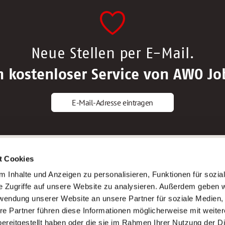
Neue Stellen per E-Mail.
n kostenloser Service von AWO Jo
E-Mail-Adresse eintragen
gstipps
Service
t Cookies
ls Altenpfleger*in
AWO Gliederungen nach Bundeslan
 Inhalte und Anzeigen zu personalisieren, Funktionen für sozia
ls Krankenpfleger*in
Stellenangebote nach Bundeslände
e Zugriffe auf unsere Website zu analysieren. Außerdem geben w
ls Altenpflegehelfer*in
Sitemap
rwendung unserer Website an unsere Partner für soziale Medien
ls Erzieher*in
Impressum
re Partner führen diese Informationen möglicherweise mit weite
Datenschutz
ereitgestellt haben oder die sie im Rahmen Ihrer Nutzung der D