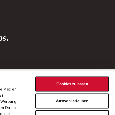
bs.
Social Media
Cookies zulassen
d
le Medien
rn
ir
Bei Fragen zu einer Stellenausschreibung
Auswahl erlauben
, Werbung
wenden Sie sich bitte an die*den in der
ren Daten
Stellenausschreibung genannte*n
ienste