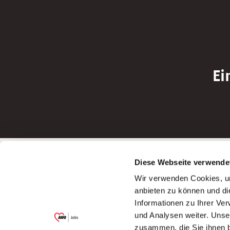
Ei
Betreiber der Webseite
Bewerbun
Diese Webseite verwende
Garitz Bewirtschaftungsbetriebe GmbH
Bewerbung a
Wir verwenden Cookies, um
Kantstraße 45a
Bewerbung a
anbieten zu können und di
97074 Würzburg
Bewerbung a
Informationen zu Ihrer Ve
(Ein Tochterunternehmen des AWO
Bewerbung a
und Analysen weiter. Unse
Bezirksverbandes Unterfranken e.V.)
zusammen, die Sie ihnen b