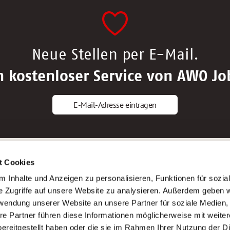
Neue Stellen per E-Mail.
n kostenloser Service von AWO Jo
E-Mail-Adresse eintragen
gstipps
Service
t Cookies
ls Altenpfleger*in
AWO Gliederungen nach Bundeslan
 Inhalte und Anzeigen zu personalisieren, Funktionen für sozia
ls Krankenpfleger*in
Stellenangebote nach Bundeslände
e Zugriffe auf unsere Website zu analysieren. Außerdem geben w
ls Altenpflegehelfer*in
Sitemap
rwendung unserer Website an unsere Partner für soziale Medien
ls Erzieher*in
Impressum
re Partner führen diese Informationen möglicherweise mit weite
Datenschutz
ereitgestellt haben oder die sie im Rahmen Ihrer Nutzung der D