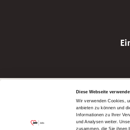
Ei
Betreiber der Webseite
Bewerbun
Diese Webseite verwende
Garitz Bewirtschaftungsbetriebe GmbH
Bewerbung a
Wir verwenden Cookies, um
Kantstraße 45a
Bewerbung a
anbieten zu können und di
97074 Würzburg
Bewerbung a
Informationen zu Ihrer Ve
(Ein Tochterunternehmen des AWO
Bewerbung a
und Analysen weiter. Unse
Bezirksverbandes Unterfranken e.V.)
zusammen, die Sie ihnen b