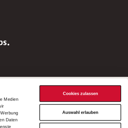
bs.
Social Media
Cookies zulassen
d
le Medien
rn
ir
Bei Fragen zu einer Stellenausschreibung
Auswahl erlauben
, Werbung
wenden Sie sich bitte an die*den in der
ren Daten
Stellenausschreibung genannte*n
ienste