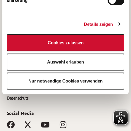
Marketing
Bewerbungstipps
Bewerbung als Altenpfleger*in
Details zeigen
Bewerbung als Krankenpfleger*in
Bewerbung als Altenpflegehelfer*in
Cookies zulassen
Bewerbung als Erzieher*in
Service
Auswahl erlauben
AWO Gliederungen nach Bundesland
Stellenangebote nach Bundesländern
Nur notwendige Cookies verwenden
Sitemap
Impressum
Datenschutz
Social Media