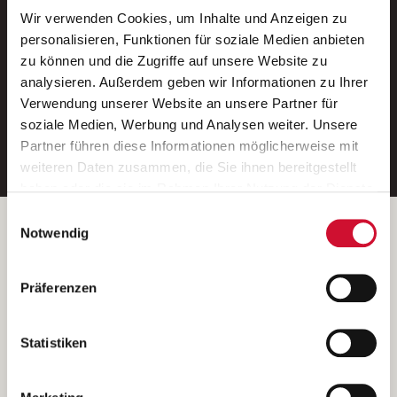
Wir verwenden Cookies, um Inhalte und Anzeigen zu
Neue Stellen per E-Mail.
personalisieren, Funktionen für soziale Medien anbieten
zu können und die Zugriffe auf unsere Website zu
Ein kostenloser Service von AWO
analysieren. Außerdem geben wir Informationen zu Ihrer
Jobs.
Verwendung unserer Website an unsere Partner für
soziale Medien, Werbung und Analysen weiter. Unsere
E-Mail-Adresse eintragen
Partner führen diese Informationen möglicherweise mit
weiteren Daten zusammen, die Sie ihnen bereitgestellt
haben oder die sie im Rahmen Ihrer Nutzung der Dienste
gesammelt haben.
Einwilligungsauswahl
Wenn Sie auf „Cookies zulassen“ klicken, so stimmen
Betreiber der Webseite
Notwendig
Sie der Speicherung sämtlicher Cookies zu. Sie können
Garitz Bewirtschaftungsbetriebe GmbH
Ihre Einwilligung selbstverständlich jederzeit widerrufen,
Kantstraße 45a
Präferenzen
indem Sie die Cookie-Einstellungen aufrufen und diese
97074 Würzburg
abändern. Weitere Informationen finden Sie in
(Ein Tochterunternehmen des AWO Bezirksverbandes Unterfranken
unserer
Datenschutzerklärung
.
Statistiken
e.V.)
Bitte senden Sie an diese Anschrift keine Bewerbungen.