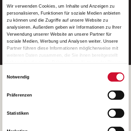
Wir verwenden Cookies, um Inhalte und Anzeigen zu
Neue Stellen per E-Mail.
personalisieren, Funktionen für soziale Medien anbieten
zu können und die Zugriffe auf unsere Website zu
Ein kostenloser Service von AWO
analysieren. Außerdem geben wir Informationen zu Ihrer
Jobs.
Verwendung unserer Website an unsere Partner für
soziale Medien, Werbung und Analysen weiter. Unsere
E-Mail-Adresse eintragen
Partner führen diese Informationen möglicherweise mit
weiteren Daten zusammen, die Sie ihnen bereitgestellt
haben oder die sie im Rahmen Ihrer Nutzung der Dienste
gesammelt haben.
Einwilligungsauswahl
Wenn Sie auf „Cookies zulassen“ klicken, so stimmen
Betreiber der Webseite
Notwendig
Sie der Speicherung sämtlicher Cookies zu. Sie können
Garitz Bewirtschaftungsbetriebe GmbH
Ihre Einwilligung selbstverständlich jederzeit widerrufen,
Kantstraße 45a
Präferenzen
indem Sie die Cookie-Einstellungen aufrufen und diese
97074 Würzburg
abändern. Weitere Informationen finden Sie in
(Ein Tochterunternehmen des AWO Bezirksverbandes Unterfranken
unserer
Datenschutzerklärung
.
Statistiken
e.V.)
Bitte senden Sie an diese Anschrift keine Bewerbungen.