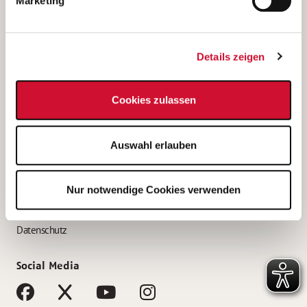
Marketing
Bewerbungstipps
Bewerbung als Altenpfleger*in
Details zeigen
Bewerbung als Krankenpfleger*in
Bewerbung als Altenpflegehelfer*in
Cookies zulassen
Bewerbung als Erzieher*in
Service
Auswahl erlauben
AWO Gliederungen nach Bundesland
Stellenangebote nach Bundesländern
Nur notwendige Cookies verwenden
Sitemap
Impressum
Datenschutz
Social Media