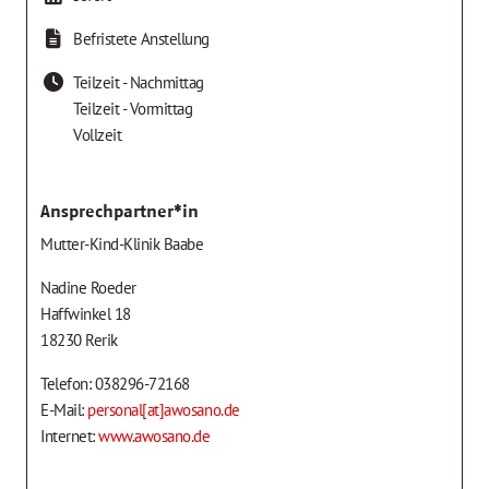
Befristete Anstellung
Teilzeit - Nachmittag
Teilzeit - Vormittag
Vollzeit
Ansprechpartner*in
Mutter-Kind-Klinik Baabe
Nadine Roeder
Haffwinkel 18
18230 Rerik
Telefon: 038296-72168
E-Mail:
personal[at]awosano.de
Internet:
www.awosano.de