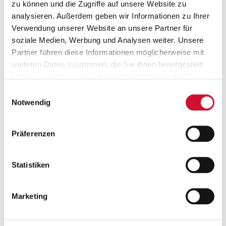
zu können und die Zugriffe auf unsere Website zu
analysieren. Außerdem geben wir Informationen zu Ihrer
Gesundheitsmaßnahmen
Verwendung unserer Website an unsere Partner für
soziale Medien, Werbung und Analysen weiter. Unsere
Mitarbeiter*innen-Events
Partner führen diese Informationen möglicherweise mit
weiteren Daten zusammen, die Sie ihnen bereitgestellt
haben oder die sie im Rahmen Ihrer Nutzung der Dienste
Vermögenswirksame Leistungen
gesammelt haben.
Einwilligungsauswahl
Wenn Sie auf „Cookies zulassen“ klicken, so stimmen
Notwendig
Sie der Speicherung sämtlicher Cookies zu. Sie können
Ihre Einwilligung selbstverständlich jederzeit widerrufen,
Stelleninfos
Einsatzort
Präferenzen
indem Sie die Cookie-Einstellungen aufrufen und diese
abändern. Weitere Informationen finden Sie in
Sport- und Bewegungstherapeut*in
unserer
Datenschutzerklärung
.
Statistiken
Physiotherapeut*in
Sonstige Einrichtungen
Marketing
Arbeitgeber
AWO SANO gGmbH