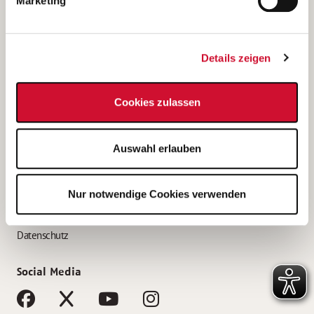
Marketing
Bewerbungstipps
Bewerbung als Altenpfleger*in
Details zeigen
Bewerbung als Krankenpfleger*in
Bewerbung als Altenpflegehelfer*in
Cookies zulassen
Bewerbung als Erzieher*in
Service
Auswahl erlauben
AWO Gliederungen nach Bundesland
Stellenangebote nach Bundesländern
Nur notwendige Cookies verwenden
Sitemap
Impressum
Datenschutz
Social Media