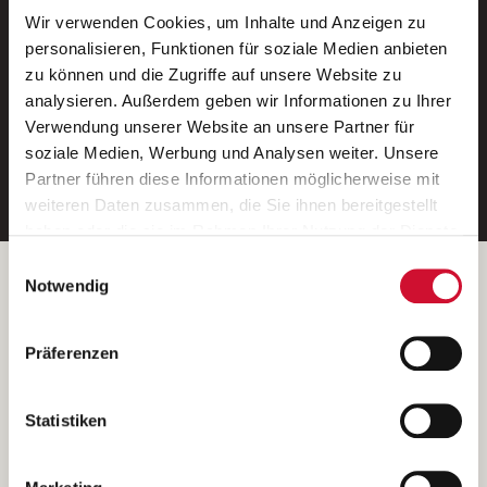
Wir verwenden Cookies, um Inhalte und Anzeigen zu
Neue Stellen per E-Mail.
personalisieren, Funktionen für soziale Medien anbieten
zu können und die Zugriffe auf unsere Website zu
Ein kostenloser Service von AWO
analysieren. Außerdem geben wir Informationen zu Ihrer
Jobs.
Verwendung unserer Website an unsere Partner für
soziale Medien, Werbung und Analysen weiter. Unsere
E-Mail-Adresse eintragen
Partner führen diese Informationen möglicherweise mit
weiteren Daten zusammen, die Sie ihnen bereitgestellt
haben oder die sie im Rahmen Ihrer Nutzung der Dienste
gesammelt haben.
Einwilligungsauswahl
Wenn Sie auf „Cookies zulassen“ klicken, so stimmen
Betreiber der Webseite
Notwendig
Sie der Speicherung sämtlicher Cookies zu. Sie können
Garitz Bewirtschaftungsbetriebe GmbH
Ihre Einwilligung selbstverständlich jederzeit widerrufen,
Kantstraße 45a
Präferenzen
indem Sie die Cookie-Einstellungen aufrufen und diese
97074 Würzburg
abändern. Weitere Informationen finden Sie in
(Ein Tochterunternehmen des AWO Bezirksverbandes Unterfranken
unserer
Datenschutzerklärung
.
Statistiken
e.V.)
Bitte senden Sie an diese Anschrift keine Bewerbungen.