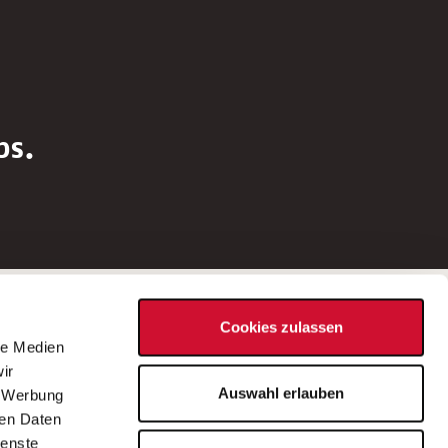
bs.
Social Media
Cookies zulassen
d
le Medien
rn
ir
Bei Fragen zu einer Stellenausschreibung
Auswahl erlauben
, Werbung
wenden Sie sich bitte an die*den in der
ren Daten
Stellenausschreibung genannte*n
ienste