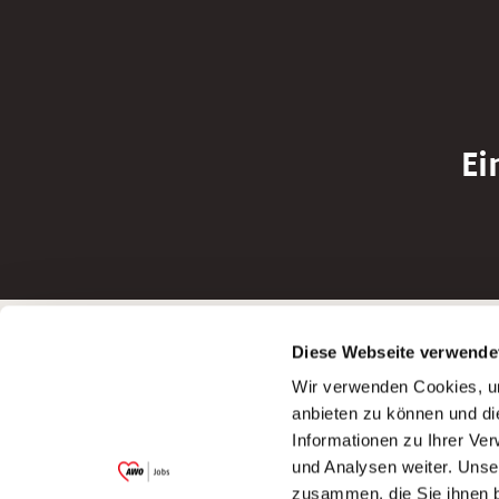
Ei
Betreiber der Webseite
Bewerbun
Diese Webseite verwende
Garitz Bewirtschaftungsbetriebe GmbH
Bewerbung a
Wir verwenden Cookies, um
Kantstraße 45a
Bewerbung a
anbieten zu können und di
97074 Würzburg
Bewerbung a
Informationen zu Ihrer Ve
(Ein Tochterunternehmen des AWO
Bewerbung a
und Analysen weiter. Unse
Bezirksverbandes Unterfranken e.V.)
zusammen, die Sie ihnen b