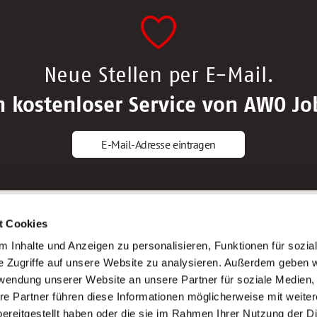
Neue Stellen per E-Mail.
n kostenloser Service von AWO Jo
E-Mail-Adresse eintragen
gstipps
Service
t Cookies
ls Altenpfleger*in
AWO Gliederungen nach Bundeslan
 Inhalte und Anzeigen zu personalisieren, Funktionen für sozia
ls Krankenpfleger*in
Stellenangebote nach Bundeslände
e Zugriffe auf unsere Website zu analysieren. Außerdem geben w
ls Altenpflegehelfer*in
Sitemap
rwendung unserer Website an unsere Partner für soziale Medien
ls Erzieher*in
Impressum
re Partner führen diese Informationen möglicherweise mit weite
Datenschutz
ereitgestellt haben oder die sie im Rahmen Ihrer Nutzung der D