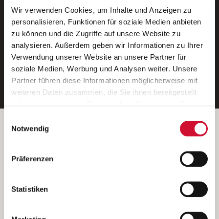
Wir verwenden Cookies, um Inhalte und Anzeigen zu
Neue Stellen per E-Mail.
personalisieren, Funktionen für soziale Medien anbieten
zu können und die Zugriffe auf unsere Website zu
Ein kostenloser Service von AWO
analysieren. Außerdem geben wir Informationen zu Ihrer
Jobs.
Verwendung unserer Website an unsere Partner für
soziale Medien, Werbung und Analysen weiter. Unsere
E-Mail-Adresse eintragen
Partner führen diese Informationen möglicherweise mit
weiteren Daten zusammen, die Sie ihnen bereitgestellt
haben oder die sie im Rahmen Ihrer Nutzung der Dienste
gesammelt haben.
Einwilligungsauswahl
Wenn Sie auf „Cookies zulassen“ klicken, so stimmen
Betreiber der Webseite
Notwendig
Sie der Speicherung sämtlicher Cookies zu. Sie können
Garitz Bewirtschaftungsbetriebe GmbH
Ihre Einwilligung selbstverständlich jederzeit widerrufen,
Kantstraße 45a
Präferenzen
indem Sie die Cookie-Einstellungen aufrufen und diese
97074 Würzburg
abändern. Weitere Informationen finden Sie in
(Ein Tochterunternehmen des AWO Bezirksverbandes Unterfranken
unserer
Datenschutzerklärung
.
Statistiken
e.V.)
Bitte senden Sie an diese Anschrift keine Bewerbungen.