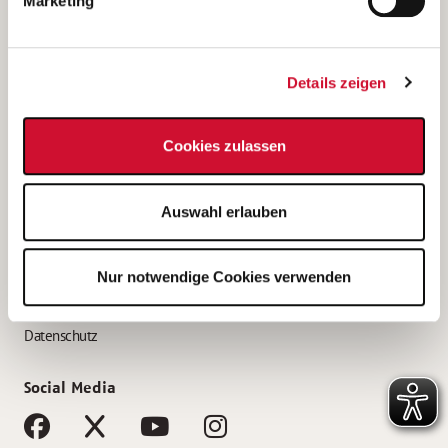
Marketing
Bewerbungstipps
Bewerbung als Altenpfleger*in
Details zeigen
Bewerbung als Krankenpfleger*in
Bewerbung als Altenpflegehelfer*in
Cookies zulassen
Bewerbung als Erzieher*in
Service
Auswahl erlauben
AWO Gliederungen nach Bundesland
Stellenangebote nach Bundesländern
Nur notwendige Cookies verwenden
Sitemap
Impressum
Datenschutz
Social Media