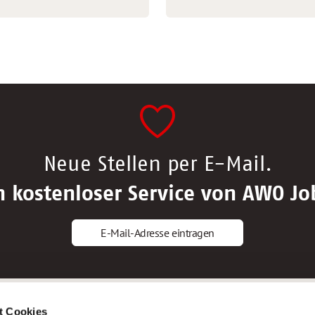
Neue Stellen per E-Mail.
n kostenloser Service von AWO Jo
E-Mail-Adresse eintragen
gstipps
Service
t Cookies