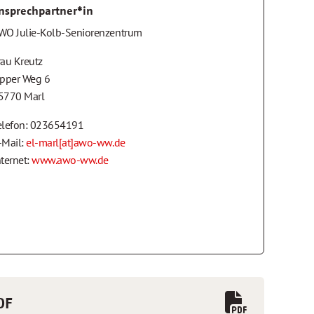
nsprechpartner*in
WO Julie-Kolb-Seniorenzentrum
rau Kreutz
ipper Weg 6
5770 Marl
elefon: 023654191
-Mail:
el-marl[at]awo-ww.de
nternet:
www.awo-ww.de
DF