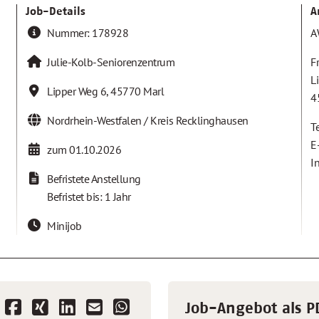
Job-Details
A
Nummer:
178928
A
Julie-Kolb-Seniorenzentrum
F
L
Lipper Weg 6
,
45770
Marl
4
Nordrhein-Westfalen / Kreis Recklinghausen
T
E
zum 01.10.2026
I
Befristete Anstellung
Befristet bis: 1 Jahr
Minijob
Job-Angebot als P