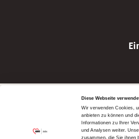
Ei
Betreiber der Webseite
Bewerbun
Diese Webseite verwende
Garitz Bewirtschaftungsbetriebe GmbH
Bewerbung a
Wir verwenden Cookies, um
Kantstraße 45a
Bewerbung a
anbieten zu können und di
97074 Würzburg
Bewerbung a
Informationen zu Ihrer Ve
(Ein Tochterunternehmen des AWO
Bewerbung a
und Analysen weiter. Unse
Bezirksverbandes Unterfranken e.V.)
zusammen, die Sie ihnen b