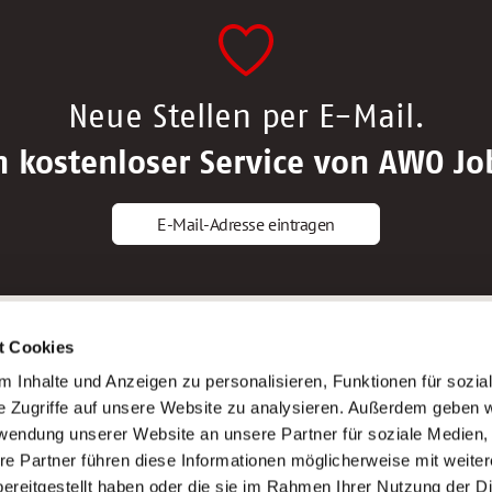
Neue Stellen per E-Mail.
n kostenloser Service von AWO Jo
E-Mail-Adresse eintragen
gstipps
Service
t Cookies
ls Altenpfleger*in
AWO Gliederungen nach Bundeslan
 Inhalte und Anzeigen zu personalisieren, Funktionen für sozia
ls Krankenpfleger*in
Stellenangebote nach Bundeslände
e Zugriffe auf unsere Website zu analysieren. Außerdem geben w
ls Altenpflegehelfer*in
Sitemap
rwendung unserer Website an unsere Partner für soziale Medien
ls Erzieher*in
Impressum
re Partner führen diese Informationen möglicherweise mit weite
Datenschutz
ereitgestellt haben oder die sie im Rahmen Ihrer Nutzung der D