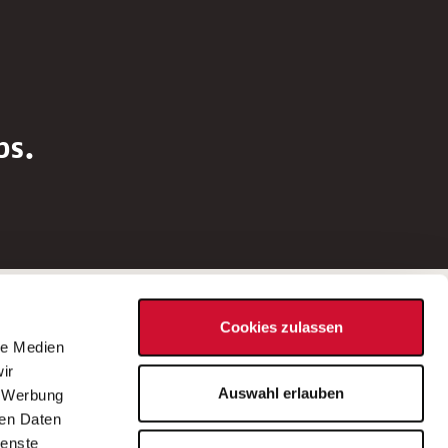
bs.
Social Media
Cookies zulassen
d
le Medien
rn
ir
Bei Fragen zu einer Stellenausschreibung
Auswahl erlauben
, Werbung
wenden Sie sich bitte an die*den in der
ren Daten
Stellenausschreibung genannte*n
ienste