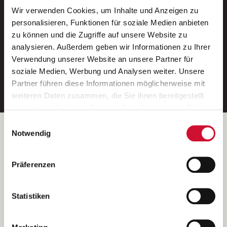
Wir verwenden Cookies, um Inhalte und Anzeigen zu
Neue Stellen per E-Mail.
personalisieren, Funktionen für soziale Medien anbieten
zu können und die Zugriffe auf unsere Website zu
Ein kostenloser Service von AWO
analysieren. Außerdem geben wir Informationen zu Ihrer
Jobs.
Verwendung unserer Website an unsere Partner für
soziale Medien, Werbung und Analysen weiter. Unsere
E-Mail-Adresse eintragen
Partner führen diese Informationen möglicherweise mit
weiteren Daten zusammen, die Sie ihnen bereitgestellt
haben oder die sie im Rahmen Ihrer Nutzung der Dienste
gesammelt haben.
Einwilligungsauswahl
Wenn Sie auf „Cookies zulassen“ klicken, so stimmen
Betreiber der Webseite
Notwendig
Sie der Speicherung sämtlicher Cookies zu. Sie können
Garitz Bewirtschaftungsbetriebe GmbH
Ihre Einwilligung selbstverständlich jederzeit widerrufen,
Kantstraße 45a
Präferenzen
indem Sie die Cookie-Einstellungen aufrufen und diese
97074 Würzburg
abändern. Weitere Informationen finden Sie in
(Ein Tochterunternehmen des AWO Bezirksverbandes Unterfranken
unserer
Datenschutzerklärung
.
Statistiken
e.V.)
Bitte senden Sie an diese Anschrift keine Bewerbungen.