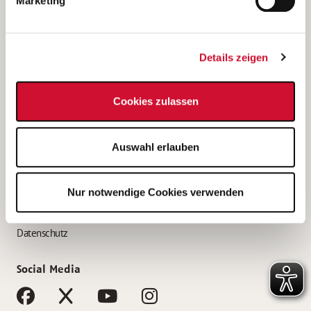
Marketing
Bewerbungstipps
Bewerbung als Altenpfleger*in
Details zeigen
Bewerbung als Krankenpfleger*in
Bewerbung als Altenpflegehelfer*in
Cookies zulassen
Bewerbung als Erzieher*in
Service
Auswahl erlauben
AWO Gliederungen nach Bundesland
Stellenangebote nach Bundesländern
Nur notwendige Cookies verwenden
Sitemap
Impressum
Datenschutz
Social Media