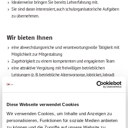
Idealerweise bringen Sie bereits Lehrerfahrung mit.
Sie sind daran interessiert, auch schulorganisatorische Aufgaben
zu übernehmen.
Wir bieten Ihnen
eine abwechslungsreiche und verantwortungsvolle Tätigkeit mit
Möglichkeit zur Mitgestaltung
Zugehörigkeit zu einem kompetenten und engagierten Team
eine attraktive Vergütung mit freiwilligen betrieblichen
Leistungen (z. B. betriebliche Altersvorsorge, Jobticket, Jobrad)
30 Tage Urlaub sowie am 24.12. und 31.12. zusätzlich frei
innerbetriebliche und externe Fortbildungsveranstaltungen
bei Bedarf individuell angepasste Unterstützung beim Master-
Studium
Diese Webseite verwendet Cookies
Haben wir Ihr Interesse geweckt? Dann freuen wir uns auf Ihre
Wir verwenden Cookies, um Inhalte und Anzeigen zu
vollständigen Bewerbungsunterlagen in elektronischer Form
personalisieren, Funktionen für soziale Medien anbieten
(idealerweise zusammengefügt in einer PDF-Datei) unter Angabe
zu können und die Zugriffe auf unsere Website zu