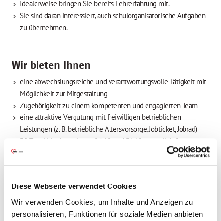
Idealerweise bringen Sie bereits Lehrerfahrung mit.
Sie sind daran interessiert, auch schulorganisatorische Aufgaben
zu übernehmen.
Wir bieten Ihnen
eine abwechslungsreiche und verantwortungsvolle Tätigkeit mit
Möglichkeit zur Mitgestaltung
Zugehörigkeit zu einem kompetenten und engagierten Team
eine attraktive Vergütung mit freiwilligen betrieblichen
Leistungen (z. B. betriebliche Altersvorsorge, Jobticket, Jobrad)
30 Tage Urlaub sowie am 24.12. und 31.12. zusätzlich frei
innerbetriebliche und externe Fortbildungsveranstaltungen
bei Bedarf individuell angepasste Unterstützung beim Master-
Studium
Diese Webseite verwendet Cookies
Haben wir Ihr Interesse geweckt? Dann freuen wir uns auf Ihre
Wir verwenden Cookies, um Inhalte und Anzeigen zu
vollständigen Bewerbungsunterlagen in elektronischer Form
personalisieren, Funktionen für soziale Medien anbieten
(idealerweise zusammengefügt in einer PDF-Datei) unter Angabe