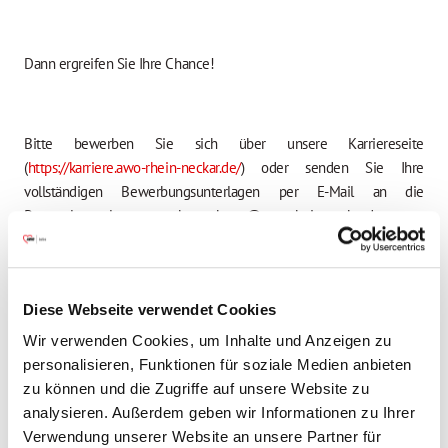
Dann ergreifen Sie Ihre Chance!
Bitte bewerben Sie sich über unsere Karriereseite
(
https://karriere.awo-rhein-neckar.de/
) oder senden Sie Ihre
vollständigen Bewerbungsunterlagen per E-Mail an die
Personalverwaltung unter
bewerbung@awo-rhein-neckar.de
.
Für Rückfragen stehen Ihnen Frau Gabriele Weißer und Frau Luise
Diese Webseite verwendet Cookies
Kiatipis, Einrichtungsleitung, AWO Kreisverband Rhein-Neckar e.V.,
Wir verwenden Cookies, um Inhalte und Anzeigen zu
Geschäftsstelle Weinheim, Burggasse 23, 69469 Weinheim,
personalisieren, Funktionen für soziale Medien anbieten
telefonisch unter 06201/4853-412/413 oder 384 zur Verfügung.
zu können und die Zugriffe auf unsere Website zu
Bitte haben Sie Verständnis dafür, dass wir keine Kosten
analysieren. Außerdem geben wir Informationen zu Ihrer
übernehmen, die Ihnen durch das Vorstellungsgespräch entstehen.
Verwendung unserer Website an unsere Partner für