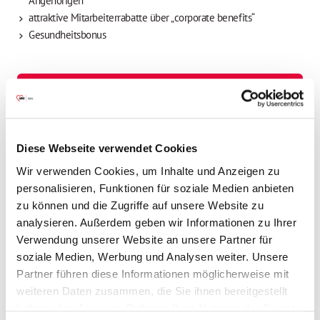
Angehörigen
attraktive Mitarbeiterrabatte über „corporate benefits“
Gesundheitsbonus
Ihre Vorteile
Betriebliche Altersvorsorge
Diese Webseite verwendet Cookies
Wir verwenden Cookies, um Inhalte und Anzeigen zu
Flexible Arbeitszeiten
personalisieren, Funktionen für soziale Medien anbieten
zu können und die Zugriffe auf unsere Website zu
analysieren. Außerdem geben wir Informationen zu Ihrer
Gesundheitsmaßnahmen
Verwendung unserer Website an unsere Partner für
soziale Medien, Werbung und Analysen weiter. Unsere
Jahressonderzahlung
Partner führen diese Informationen möglicherweise mit
weiteren Daten zusammen, die Sie ihnen bereitgestellt
haben oder die sie im Rahmen Ihrer Nutzung der Dienste
Mitarbeiter*innen-Rabatte