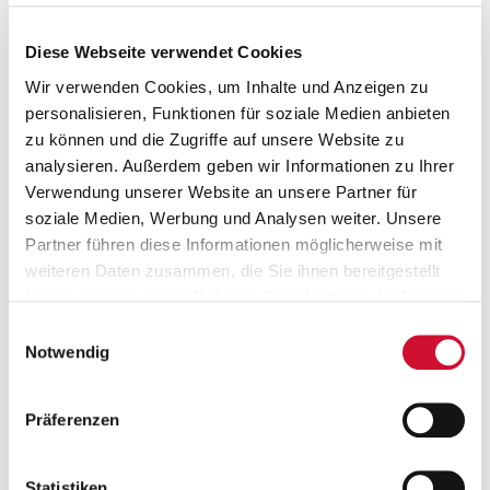
Diese Webseite verwendet Cookies
Wir verwenden Cookies, um Inhalte und Anzeigen zu
Stelleninfos
Einsatzort
personalisieren, Funktionen für soziale Medien anbieten
zu können und die Zugriffe auf unsere Website zu
Gruppenleiter*in
analysieren. Außerdem geben wir Informationen zu Ihrer
Examinierte Pflegekraft
Verwendung unserer Website an unsere Partner für
Pädagogische Fachkraft
soziale Medien, Werbung und Analysen weiter. Unsere
Einrichtungen des Gesundheitswesens
Partner führen diese Informationen möglicherweise mit
weiteren Daten zusammen, die Sie ihnen bereitgestellt
Arbeitgeber
haben oder die sie im Rahmen Ihrer Nutzung der Dienste
AWO Bezirksverband Baden e.V.
gesammelt haben.
Einwilligungsauswahl
Wenn Sie auf „Cookies zulassen“ klicken, so stimmen
Notwendig
Sie der Speicherung sämtlicher Cookies zu. Sie können
Ihre Einwilligung selbstverständlich jederzeit widerrufen,
Präferenzen
indem Sie die Cookie-Einstellungen aufrufen und diese
abändern. Weitere Informationen finden Sie in
unserer
Datenschutzerklärung
.
Statistiken