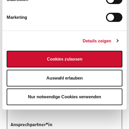
Job-Details
Marketing
Nummer:
179146
Haus Littenweiler
Details zeigen
Schwarzwaldstr. 242
,
79117
Freiburg
Baden-Württemberg / Freiburg
Cookies zulassen
01.01.2026
Auswahl erlauben
Festanstellung
Befristet bis: unbefristet
Nur notwendige Cookies verwenden
Teilzeit - flexibel
Vollzeit
Ansprechpartner*in