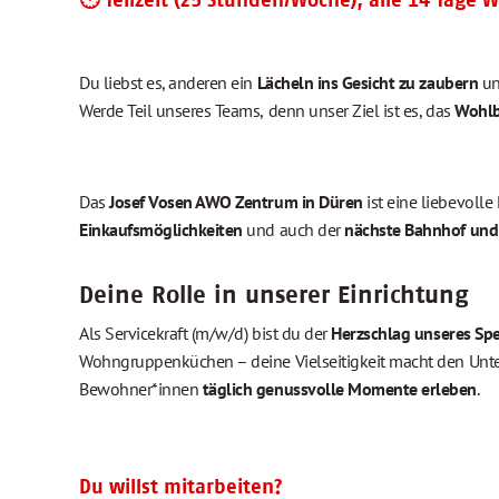
🕐 Teilzeit (25 Stunden/Woche), alle 14 Tage
Du liebst es, anderen ein
Lächeln ins Gesicht zu zaubern
un
Werde Teil unseres Teams,
denn unser Ziel ist es, das
Wohlb
Das
Josef Vosen AWO Zentrum in Düren
ist eine liebevolle
Einkaufsmöglichkeiten
und auch der
nächste Bahnhof und
Deine Rolle in unserer Einrichtung
Als Servicekraft (m/w/d) bist du der
Herzschlag unseres Spe
Wohngruppenküchen – deine Vielseitigkeit macht den Unt
Bewohner*innen
täglich genussvolle Momente erleben
.
Du willst mitarbeiten?