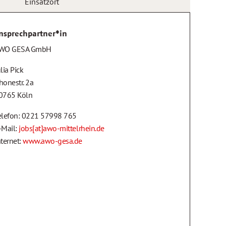
Einsatzort
nsprechpartner*in
WO GESA GmbH
lia Pick
honestr. 2a
0765 Köln
elefon: 0221 57998 765
-Mail:
jobs[at]awo-mittelrhein.de
nternet:
www.awo-gesa.de