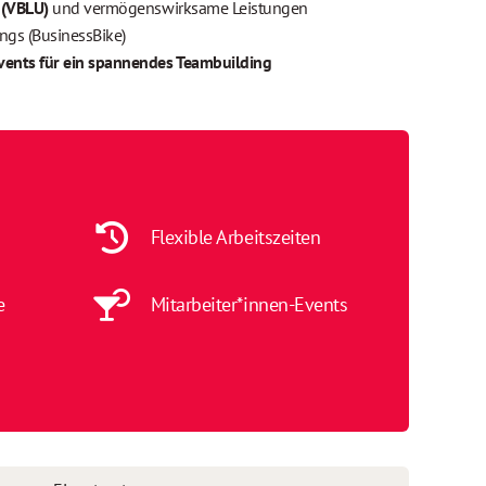
 (VBLU)
und vermögenswirksame Leistungen
ngs (BusinessBike)
ents für ein spannendes Teambuilding
Flexible Arbeitszeiten
e
Mitarbeiter*innen-Events