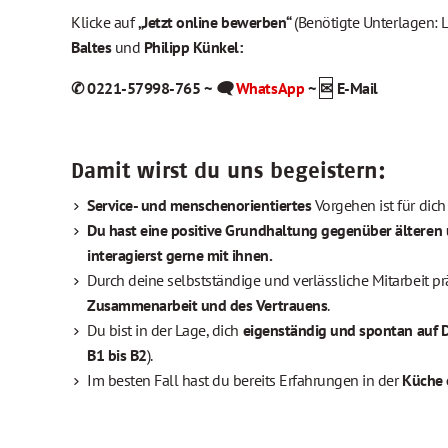
Klicke auf
„Jetzt online bewerben“
(Benötigte Unterlagen: L
Baltes
und
Philipp Künkel:
✆ 0221-57998-765 ~
🗨
WhatsApp
~
✉
E-Mail
Damit wirst du uns begeistern:
Service- und menschenorientiertes
Vorgehen ist für dich
Du hast eine positive Grundhaltung gegenüber älteren
interagierst gerne mit ihnen.
Durch deine selbstständige und verlässliche Mitarbeit p
Zusammenarbeit und des Vertrauens
.
Du bist in der Lage, dich
eigenständig und spontan auf 
B1 bis B2
).
Im besten Fall hast du bereits Erfahrungen in der
Küche 