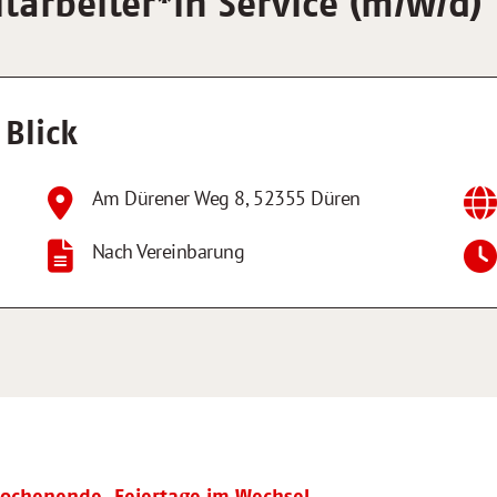
itarbeiter
*
in Service (m/w/d)
 Blick
Am Dürener Weg 8
,
52355
Düren
Nach Vereinbarung