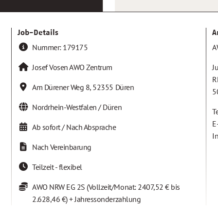
Job-Details
A
Nummer:
179175
A
Josef Vosen AWO Zentrum
Ju
R
Am Dürener Weg 8
,
52355
Düren
5
Nordrhein-Westfalen / Düren
T
E
Ab sofort / Nach Absprache
I
Nach Vereinbarung
Teilzeit - flexibel
AWO NRW EG 2S (Vollzeit/Monat: 2407,52 € bis
2.628,46 €) + Jahressonderzahlung