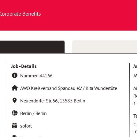
Corporate Benefits
Job-Details
A
Nummer:
44166
A
AWO Kreisverband Spandau e.V. / Kita Wundertüte
A
R
Neuendorfer Str. 56
,
13585
Berlin
1
Berlin / Berlin
T
E
sofort
I