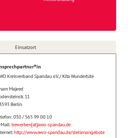
Einsatzort
nsprechpartner*in
WO Kreisverband Spandau e.V. / Kita Wundertüte
nam Majeed
odensteinstr. 11
3593 Berlin
elefon: 030 / 565 99 00 10
-Mail:
bewerben[at]awo-spandau.de
nternet:
http://www.awo-spandau.de/stellenangebote