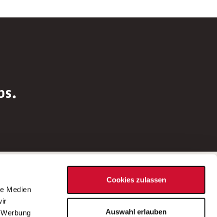
bs.
Social Media
Cookies zulassen
d
le Medien
rn
ir
Bei Fragen zu einer Stellenausschreibung
Auswahl erlauben
, Werbung