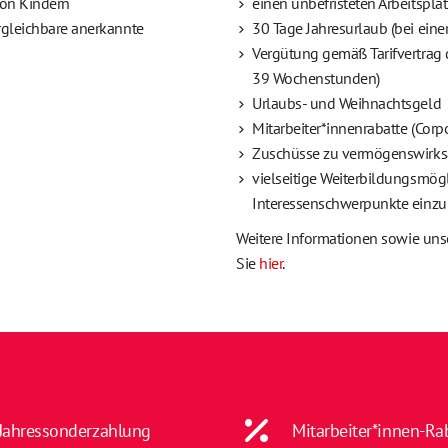
von Kindern
einen unbefristeten Arbeitsplatz
ergleichbare anerkannte
30 Tage Jahresurlaub (bei einer
Vergütung gemäß Tarifvertrag d
39 Wochenstunden)
Urlaubs- und Weihnachtsgeld
Mitarbeiter*innenrabatte (Corpo
Zuschüsse zu vermögenswirksa
vielseitige Weiterbildungsmögl
Interessenschwerpunkte einzu
Weitere Informationen sowie un
Sie
hier
.
Jahressonderzahlung
Mitarbeiter*innen-Ra