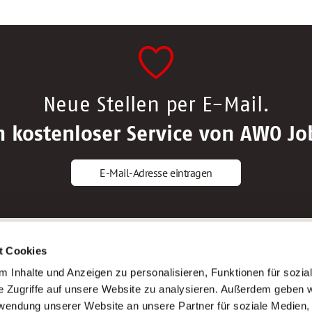
Neue Stellen per E-Mail.
n kostenloser Service von AWO Jo
E-Mail-Adresse eintragen
gstipps
Service
t Cookies
ls Altenpfleger*in
AWO Gliederungen nach Bundeslan
 Inhalte und Anzeigen zu personalisieren, Funktionen für sozia
ls Krankenpfleger*in
Stellenangebote nach Bundeslände
e Zugriffe auf unsere Website zu analysieren. Außerdem geben w
ls Altenpflegehelfer*in
Sitemap
rwendung unserer Website an unsere Partner für soziale Medien