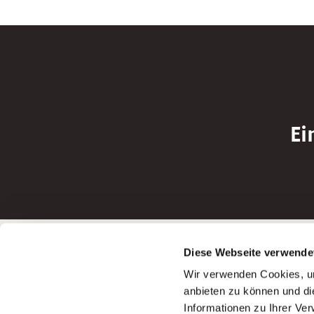
Ei
Betreiber der Webseite
Bewerbun
Diese Webseite verwende
Garitz Bewirtschaftungsbetriebe GmbH
Bewerbung a
Wir verwenden Cookies, um
Kantstraße 45a
Bewerbung a
anbieten zu können und di
97074 Würzburg
Bewerbung a
Informationen zu Ihrer Ve