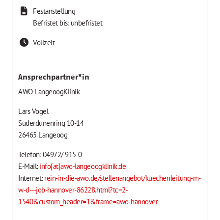
Festanstellung
Befristet bis: unbefristet
Vollzeit
Ansprechpartner*in
AWO LangeoogKlinik
Lars Vogel
Süderdünenring 10-14
26465 Langeoog
Telefon: 04972/ 915-0
E-Mail:
info[at]awo-langeoogklinik.de
Internet:
rein-in-die-awo.de/stellenangebot/kuechenleitung-m-
w-d---job-hannover-86228.html?tc=2-
1540&custom_header=1&frame=awo-hannover