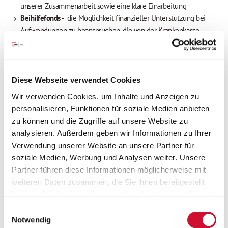
unserer Zusammenarbeit sowie eine klare Einarbeitung
Beihilfefonds
- die Möglichkeit finanzieller Unterstützung bei
Aufwendungen zu beanspruchen, die von der Krankenkasse,
Versicherungen, Sozialämtern, Jobcentern etc. nicht
übernommen werden.
Die Möglichkeit ein
AWOJobrad
zu leasen
Heute sparen, morgen genießen -
wir bieten
Zeitwertkonten
an!
Diese Webseite verwendet Cookies
Einen
konfessionell ungebundenen und werteorientierten
Wir verwenden Cookies, um Inhalte und Anzeigen zu
Arbeitgeber
personalisieren, Funktionen für soziale Medien anbieten
Prämie für Empfehlung neuer Mitarbeiter*innen
- über ein
zu können und die Zugriffe auf unsere Website zu
Formular haben unsere Mitarbeitenden die Möglichkeit, neue
analysieren. Außerdem geben wir Informationen zu Ihrer
Kolleg*innen zu werben und dafür
bis zu 1.000 Euro Prämie pro
Verwendung unserer Website an unsere Partner für
geworbene Person
zu erhalten.
soziale Medien, Werbung und Analysen weiter. Unsere
Darüber hinaus kannst Du vom Arbeitnehmer*innenprogramm
Partner führen diese Informationen möglicherweise mit
Corporate Benefits
profitieren - Unterstützung bei der Erfüllung
weiteren Daten zusammen, die Sie ihnen bereitgestellt
kleiner Wünsche durch
exklusive Vergünstigungen
(u.a. in den
haben oder die sie im Rahmen Ihrer Nutzung der Dienste
Bereichen Mode, Sport, Unterhaltung, Technik und Reisen)
gesammelt haben.
Einwilligungsauswahl
Du hast Lust, uns bei dieser wichtigen Arbeit zu helfen? Dann
Wenn Sie auf „Cookies zulassen“ klicken, so stimmen
Notwendig