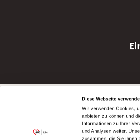
Ei
Betreiber der Webseite
Bewerbun
Diese Webseite verwende
Garitz Bewirtschaftungsbetriebe GmbH
Bewerbung a
Wir verwenden Cookies, um
Kantstraße 45a
Bewerbung a
anbieten zu können und di
97074 Würzburg
Bewerbung a
Informationen zu Ihrer Ve
(Ein Tochterunternehmen des AWO
Bewerbung a
und Analysen weiter. Unse
Bezirksverbandes Unterfranken e.V.)
zusammen, die Sie ihnen b