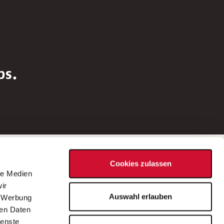
bs.
Social Media
Cookies zulassen
d
le Medien
rn
ir
Bei Fragen zu einer Stellenausschreibung
Auswahl erlauben
, Werbung
wenden Sie sich bitte an die*den in der
ren Daten
Stellenausschreibung genannte*n
ienste