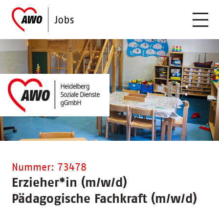
Nummer: 73478
Erzieher
*
in (m/w/d)
Pädagogische Fachkraft (m/w/d)