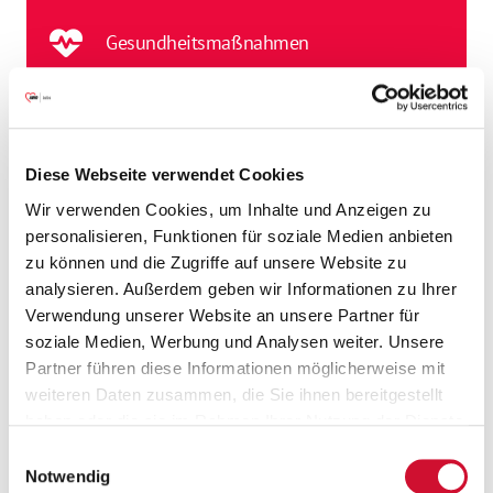
Gesundheitsmaßnahmen
Gute Verkehrsanbindung
Diese Webseite verwendet Cookies
Betriebsarzt
Wir verwenden Cookies, um Inhalte und Anzeigen zu
personalisieren, Funktionen für soziale Medien anbieten
24.12. und 31.12. arbeitsfrei
zu können und die Zugriffe auf unsere Website zu
analysieren. Außerdem geben wir Informationen zu Ihrer
Jahressonderzahlung
Verwendung unserer Website an unsere Partner für
soziale Medien, Werbung und Analysen weiter. Unsere
Bezuschusstes
Partner führen diese Informationen möglicherweise mit
weiteren Daten zusammen, die Sie ihnen bereitgestellt
Jobticket/Deutschlandticket
haben oder die sie im Rahmen Ihrer Nutzung der Dienste
gesammelt haben.
Fitnessstudio
Einwilligungsauswahl
Wenn Sie auf „Cookies zulassen“ klicken, so stimmen
Notwendig