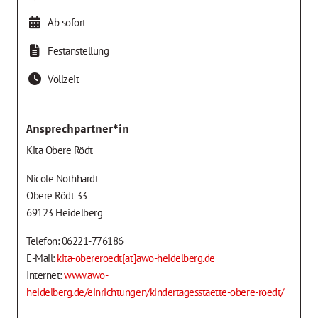
Ab sofort
Festanstellung
Vollzeit
Ansprechpartner*in
Kita Obere Rödt
Nicole Nothhardt
Obere Rödt 33
69123 Heidelberg
Telefon: 06221-776186
E-Mail:
kita-obereroedt[at]awo-heidelberg.de
Internet:
www.awo-
heidelberg.de/einrichtungen/kindertagesstaette-obere-roedt/