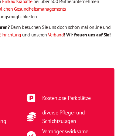
ch
Einkaufsrabatte
bei über 500 Partnerunternehmen
eblichen Gesundheitsmanagements
ldungsmöglichkeiten
hren?
Dann besuchen Sie uns doch schon mal online und
Einrichtung
und unseren
Verband
!
Wir freuen uns auf Sie!
Kostenlose Parkplätze
diverse Pflege- und
ung
Schichtzulagen
Vermögenswirksame