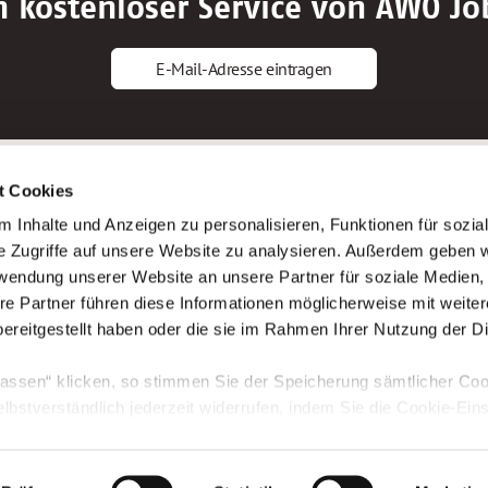
n kostenloser Service von AWO Jo
E-Mail-Adresse eintragen
gstipps
Service
t Cookies
ls Altenpfleger*in
AWO Gliederungen nach Bundeslan
 Inhalte und Anzeigen zu personalisieren, Funktionen für sozia
ls Krankenpfleger*in
Stellenangebote nach Bundeslände
e Zugriffe auf unsere Website zu analysieren. Außerdem geben w
ls Altenpflegehelfer*in
Sitemap
rwendung unserer Website an unsere Partner für soziale Medien
ls Erzieher*in
Impressum
re Partner führen diese Informationen möglicherweise mit weite
Datenschutz
ereitgestellt haben oder die sie im Rahmen Ihrer Nutzung der D
assen“ klicken, so stimmen Sie der Speicherung sämtlicher Coo
elbstverständlich jederzeit widerrufen, indem Sie die Cookie-Ein
n. Weitere Informationen finden Sie in unserer
Datenschutzerk