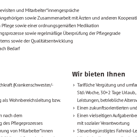
visiten und Mitarbeiter*innengespräche
Angehörigen sowie Zusammenarbeit mit Ärzten und anderen Kooperat
en Pflege sowie einer ordnungsgemäßen Medikation
ngsprozesse sowie regelmäßige Überprüfung der Pflegegrade
ems sowie der Qualitätsentwicklung
ach Bedarf
Wir bieten Ihnen
chkraft (Krankenschwester/-
Tarifliche Vergütung und umf
Std.-Woche, 30+2 Tage Urlaub
g als Wohnbereichsleitung bzw.
Leistungen, betriebliche Alte
Einen zukunftsorientierten und
en nach dem
Einen vielseitigen Aufgabenb
ng des Pflegeprozesses
mit sozialer Verantwortung
rung von Mitarbeiter*innen
Steuerbegünstigtes Fahrrad-L