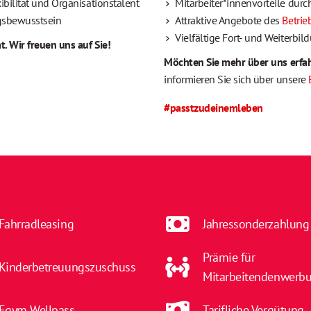
ibilität und Organisationstalent
Mitarbeiter*innenvorteile dur
gsbewusstsein
Attraktive Angebote des
Betri
Vielfältige Fort- und Weiterbi
. Wir freuen uns auf Sie!
Möchten Sie mehr über uns erfa
informieren Sie sich über unsere
#passtzudeinemleben
Fahrradleasing
Jahressonderzahlung
Prämie für
Kinderbetreuungszuschuss
Mitarbeitendenwerb
Egym Wellpass
Tarifliche Vergütung