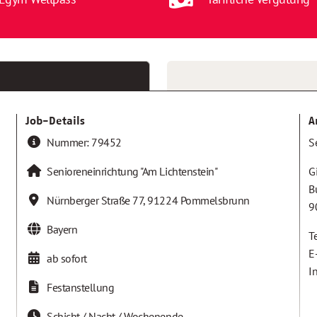
Job-Details
A
Nummer:
79452
S
Senioreneinrichtung "Am Lichtenstein"
G
B
Nürnberger Straße 77
,
91224
Pommelsbrunn
9
Bayern
T
E
ab sofort
I
Festanstellung
Schicht / Nacht / Wochenende