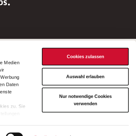
bs.
Social Media
Cookies zulassen
d
le Medien
rn
ir
Bei Fragen zu einer Stellenausschreibung
Auswahl erlauben
, Werbung
wenden Sie sich bitte an die*den in der
ren Daten
Stellenausschreibung genannte*n
ienste
Nur notwendige Cookies
Ansprechpartner*in.
verwenden
kies zu. Sie
stellungen
lärung
.