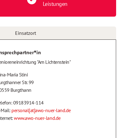
Leistungen
Einsatzort
nsprechpartner*in
enioreneinrichtung "Am Lichtenstein"
ina-Maria Stini
urgthanner Str. 99
0559 Burgthann
elefon: 09183914-114
-Mail:
personal[at]awo-nuer-land.de
nternet:
www.awo-nuer-land.de