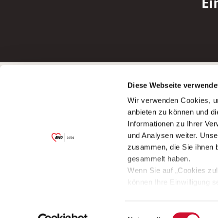
Ei
Betreiber der Webseite
Bewerbun
Diese Webseite verwende
Garitz Bewirtschaftungsbetriebe GmbH
Bewerbung a
Wir verwenden Cookies, um
Kantstraße 45a
Bewerbung a
anbieten zu können und di
97074 Würzburg
Bewerbung a
Informationen zu Ihrer Ve
(Ein Tochterunternehmen des AWO
Bewerbung a
und Analysen weiter. Unse
Bezirksverbandes Unterfranken e.V.)
zusammen, die Sie ihnen b
Bitte senden Sie an diese Anschrift keine
gesammelt haben.
Bewerbungen.
Wenn Sie auf „Cookies zul
können Ihre Einwilligung s
aufrufen und diese abänder
Einwilligungsauswahl