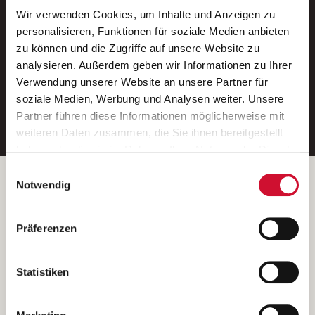
Wir verwenden Cookies, um Inhalte und Anzeigen zu
Neue Stellen per E-Mail.
personalisieren, Funktionen für soziale Medien anbieten
zu können und die Zugriffe auf unsere Website zu
Ein kostenloser Service von AWO
analysieren. Außerdem geben wir Informationen zu Ihrer
Jobs.
Verwendung unserer Website an unsere Partner für
soziale Medien, Werbung und Analysen weiter. Unsere
E-Mail-Adresse eintragen
Partner führen diese Informationen möglicherweise mit
weiteren Daten zusammen, die Sie ihnen bereitgestellt
haben oder die sie im Rahmen Ihrer Nutzung der Dienste
gesammelt haben.
Einwilligungsauswahl
Wenn Sie auf „Cookies zulassen“ klicken, so stimmen
Betreiber der Webseite
Notwendig
Sie der Speicherung sämtlicher Cookies zu. Sie können
Garitz Bewirtschaftungsbetriebe GmbH
Ihre Einwilligung selbstverständlich jederzeit widerrufen,
Kantstraße 45a
Präferenzen
indem Sie die Cookie-Einstellungen aufrufen und diese
97074 Würzburg
abändern. Weitere Informationen finden Sie in
(Ein Tochterunternehmen des AWO Bezirksverbandes Unterfranken
unserer
Datenschutzerklärung
.
Statistiken
e.V.)
Bitte senden Sie an diese Anschrift keine Bewerbungen.