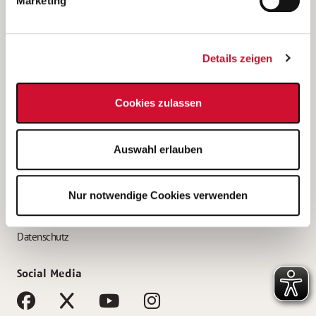
Marketing
Bewerbungstipps
Bewerbung als Altenpfleger*in
Details zeigen
Bewerbung als Krankenpfleger*in
Bewerbung als Altenpflegehelfer*in
Cookies zulassen
Bewerbung als Erzieher*in
Service
Auswahl erlauben
AWO Gliederungen nach Bundesland
Stellenangebote nach Bundesländern
Nur notwendige Cookies verwenden
Sitemap
Impressum
Datenschutz
Social Media