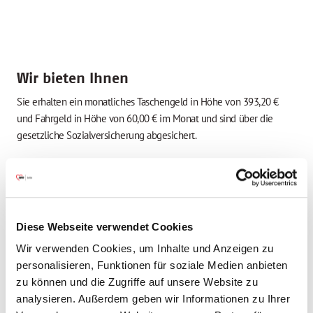
Wir bieten Ihnen
Sie erhalten ein monatliches Taschengeld in Höhe von 393,20 €
und Fahrgeld in Höhe von 60,00 € im Monat und sind über die
gesetzliche Sozialversicherung abgesichert.
Stelleninfos
Einsatzort
Diese Webseite verwendet Cookies
Freiwillige *r für den
Bundesfreiwilligendienst (BFD)
Wir verwenden Cookies, um Inhalte und Anzeigen zu
Freiwillige *r für ein Freiwilliges Soziales Jahr
personalisieren, Funktionen für soziale Medien anbieten
(FSJ)
zu können und die Zugriffe auf unsere Website zu
analysieren. Außerdem geben wir Informationen zu Ihrer
Sonstige Einrichtungen