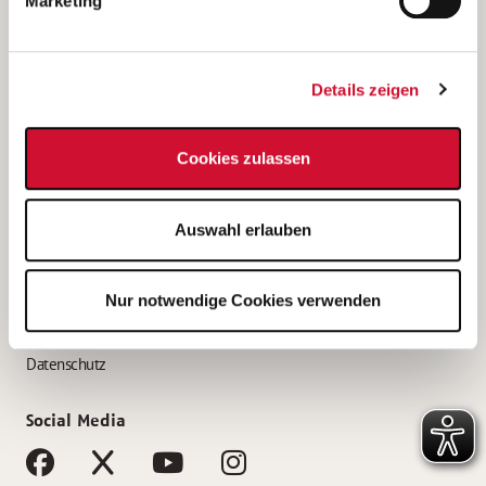
Marketing
Bewerbungstipps
Bewerbung als Altenpfleger*in
Details zeigen
Bewerbung als Krankenpfleger*in
Bewerbung als Altenpflegehelfer*in
Cookies zulassen
Bewerbung als Erzieher*in
Service
Auswahl erlauben
AWO Gliederungen nach Bundesland
Stellenangebote nach Bundesländern
Nur notwendige Cookies verwenden
Sitemap
Impressum
Datenschutz
Social Media