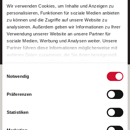
Wir verwenden Cookies, um Inhalte und Anzeigen zu
Neue Stellen per E-Mail.
personalisieren, Funktionen für soziale Medien anbieten
zu können und die Zugriffe auf unsere Website zu
Ein kostenloser Service von AWO
analysieren. Außerdem geben wir Informationen zu Ihrer
Jobs.
Verwendung unserer Website an unsere Partner für
soziale Medien, Werbung und Analysen weiter. Unsere
E-Mail-Adresse eintragen
Partner führen diese Informationen möglicherweise mit
weiteren Daten zusammen, die Sie ihnen bereitgestellt
haben oder die sie im Rahmen Ihrer Nutzung der Dienste
gesammelt haben.
Einwilligungsauswahl
Wenn Sie auf „Cookies zulassen“ klicken, so stimmen
Betreiber der Webseite
Notwendig
Sie der Speicherung sämtlicher Cookies zu. Sie können
Garitz Bewirtschaftungsbetriebe GmbH
Ihre Einwilligung selbstverständlich jederzeit widerrufen,
Kantstraße 45a
Präferenzen
indem Sie die Cookie-Einstellungen aufrufen und diese
97074 Würzburg
abändern. Weitere Informationen finden Sie in
(Ein Tochterunternehmen des AWO Bezirksverbandes Unterfranken
unserer
Datenschutzerklärung
.
Statistiken
e.V.)
Bitte senden Sie an diese Anschrift keine Bewerbungen.