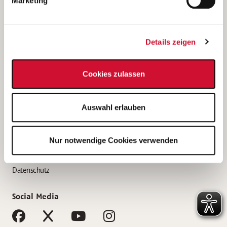
Marketing
Bewerbungstipps
Bewerbung als Altenpfleger*in
Details zeigen
Bewerbung als Krankenpfleger*in
Bewerbung als Altenpflegehelfer*in
Cookies zulassen
Bewerbung als Erzieher*in
Service
Auswahl erlauben
AWO Gliederungen nach Bundesland
Stellenangebote nach Bundesländern
Nur notwendige Cookies verwenden
Sitemap
Impressum
Datenschutz
Social Media