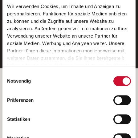
Wir verwenden Cookies, um Inhalte und Anzeigen zu
Neue Stellen per E-Mail.
personalisieren, Funktionen für soziale Medien anbieten
zu können und die Zugriffe auf unsere Website zu
Ein kostenloser Service von AWO
analysieren. Außerdem geben wir Informationen zu Ihrer
Jobs.
Verwendung unserer Website an unsere Partner für
soziale Medien, Werbung und Analysen weiter. Unsere
E-Mail-Adresse eintragen
Partner führen diese Informationen möglicherweise mit
weiteren Daten zusammen, die Sie ihnen bereitgestellt
haben oder die sie im Rahmen Ihrer Nutzung der Dienste
gesammelt haben.
Einwilligungsauswahl
Wenn Sie auf „Cookies zulassen“ klicken, so stimmen
Betreiber der Webseite
Notwendig
Sie der Speicherung sämtlicher Cookies zu. Sie können
Garitz Bewirtschaftungsbetriebe GmbH
Ihre Einwilligung selbstverständlich jederzeit widerrufen,
Kantstraße 45a
Präferenzen
indem Sie die Cookie-Einstellungen aufrufen und diese
97074 Würzburg
abändern. Weitere Informationen finden Sie in
(Ein Tochterunternehmen des AWO Bezirksverbandes Unterfranken
unserer
Datenschutzerklärung
.
Statistiken
e.V.)
Bitte senden Sie an diese Anschrift keine Bewerbungen.