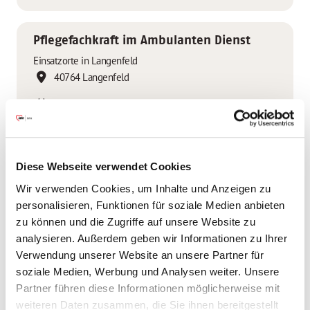
Pflegefachkraft im Ambulanten Dienst
Einsatzorte in Langenfeld
40764 Langenfeld
01.09.2026
13 km
Diese Webseite verwendet Cookies
Auszubildende *r zur *m
Wir verwenden Cookies, um Inhalte und Anzeigen zu
Pflegefachassistent *in
personalisieren, Funktionen für soziale Medien anbieten
AWO Seniorenzentrum Karl-Schröder-Haus
zu können und die Zugriffe auf unsere Website zu
40764 Langenfeld
analysieren. Außerdem geben wir Informationen zu Ihrer
Verwendung unserer Website an unsere Partner für
01.04.2026 oder später
soziale Medien, Werbung und Analysen weiter. Unsere
Partner führen diese Informationen möglicherweise mit
13 km
weiteren Daten zusammen, die Sie ihnen bereitgestellt