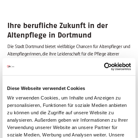
Ihre berufliche Zukunft in der
Altenpflege in Dortmund
Die Stadt Dortmund bietet vielfältige Chancen für Altenpfleger und
Altenpflegerinnen, die ihre Leidenschaft für die Pflege älterer
Menschen in einem dynamischen Umfeld ausleben möchten. Als
Altenpfleger in Dortmund haben Sie die Möglichkeit, einen
erfüllenden Arbeitsalltag zu gestalten und gleichzeitig die
Bedürfnisse und Wünsche unserer älteren Mitbürger zu
Diese Webseite verwendet Cookies
unterstützen.
Wir verwenden Cookies, um Inhalte und Anzeigen zu
personalisieren, Funktionen für soziale Medien anbieten
Altenpflege Jobs in Dortmund: Wo
zu können und die Zugriffe auf unsere Website zu
werden Altenpfleger gesucht?
analysieren. Außerdem geben wir Informationen zu Ihrer
Verwendung unserer Website an unsere Partner für
In Dortmund gibt es eine wachsende Nachfrage nach qualifizierten
soziale Medien, Werbung und Analysen weiter. Unsere