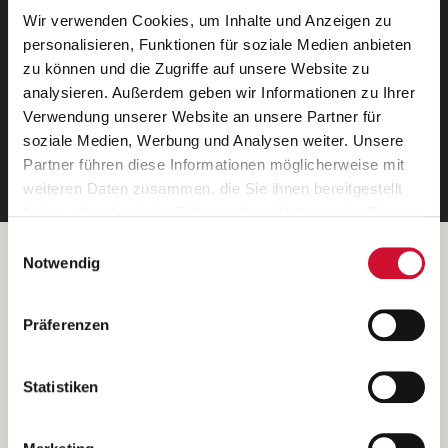
Wir verwenden Cookies, um Inhalte und Anzeigen zu
Neue Stellen per E-Mail.
personalisieren, Funktionen für soziale Medien anbieten
zu können und die Zugriffe auf unsere Website zu
Ein kostenloser Service von AWO
analysieren. Außerdem geben wir Informationen zu Ihrer
Jobs.
Verwendung unserer Website an unsere Partner für
soziale Medien, Werbung und Analysen weiter. Unsere
E-Mail-Adresse eintragen
Partner führen diese Informationen möglicherweise mit
weiteren Daten zusammen, die Sie ihnen bereitgestellt
haben oder die sie im Rahmen Ihrer Nutzung der Dienste
gesammelt haben.
Einwilligungsauswahl
Wenn Sie auf „Cookies zulassen“ klicken, so stimmen
Betreiber der Webseite
Notwendig
Sie der Speicherung sämtlicher Cookies zu. Sie können
Garitz Bewirtschaftungsbetriebe GmbH
Ihre Einwilligung selbstverständlich jederzeit widerrufen,
Kantstraße 45a
Präferenzen
indem Sie die Cookie-Einstellungen aufrufen und diese
97074 Würzburg
abändern. Weitere Informationen finden Sie in
(Ein Tochterunternehmen des AWO Bezirksverbandes Unterfranken
unserer
Datenschutzerklärung
.
Statistiken
e.V.)
Bitte senden Sie an diese Anschrift keine Bewerbungen.