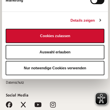
Marketing
Bewerbungstipps
Bewerbung als Altenpfleger*in
Details zeigen
Bewerbung als Krankenpfleger*in
Bewerbung als Altenpflegehelfer*in
Cookies zulassen
Bewerbung als Erzieher*in
Service
Auswahl erlauben
AWO Gliederungen nach Bundesland
Stellenangebote nach Bundesländern
Nur notwendige Cookies verwenden
Sitemap
Impressum
Datenschutz
Social Media