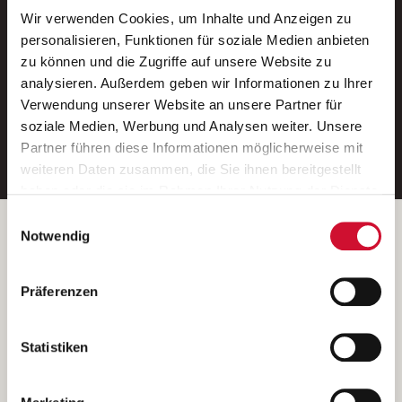
Wir verwenden Cookies, um Inhalte und Anzeigen zu
Neue Stellen per E-Mail.
personalisieren, Funktionen für soziale Medien anbieten
zu können und die Zugriffe auf unsere Website zu
Ein kostenloser Service von AWO
analysieren. Außerdem geben wir Informationen zu Ihrer
Jobs.
Verwendung unserer Website an unsere Partner für
soziale Medien, Werbung und Analysen weiter. Unsere
E-Mail-Adresse eintragen
Partner führen diese Informationen möglicherweise mit
weiteren Daten zusammen, die Sie ihnen bereitgestellt
haben oder die sie im Rahmen Ihrer Nutzung der Dienste
gesammelt haben.
Einwilligungsauswahl
Wenn Sie auf „Cookies zulassen“ klicken, so stimmen
Betreiber der Webseite
Notwendig
Sie der Speicherung sämtlicher Cookies zu. Sie können
Garitz Bewirtschaftungsbetriebe GmbH
Ihre Einwilligung selbstverständlich jederzeit widerrufen,
Kantstraße 45a
Präferenzen
indem Sie die Cookie-Einstellungen aufrufen und diese
97074 Würzburg
abändern. Weitere Informationen finden Sie in
(Ein Tochterunternehmen des AWO Bezirksverbandes Unterfranken
unserer
Datenschutzerklärung
.
Statistiken
e.V.)
Bitte senden Sie an diese Anschrift keine Bewerbungen.