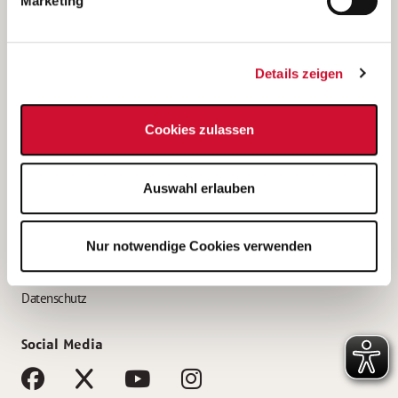
Marketing
Bewerbungstipps
Bewerbung als Altenpfleger*in
Details zeigen
Bewerbung als Krankenpfleger*in
Bewerbung als Altenpflegehelfer*in
Cookies zulassen
Bewerbung als Erzieher*in
Service
Auswahl erlauben
AWO Gliederungen nach Bundesland
Stellenangebote nach Bundesländern
Nur notwendige Cookies verwenden
Sitemap
Impressum
Datenschutz
Social Media