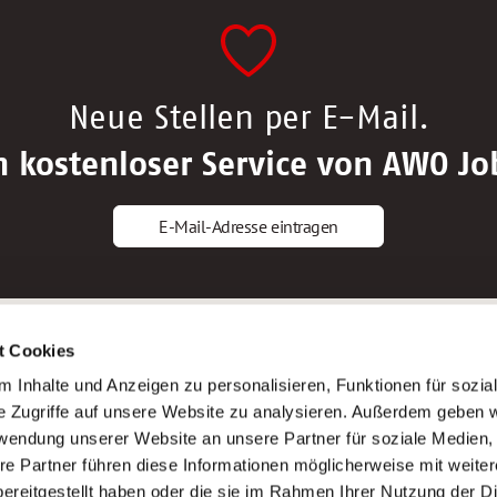
Neue Stellen per E-Mail.
n kostenloser Service von AWO Jo
E-Mail-Adresse eintragen
gstipps
Service
t Cookies
ls Altenpfleger*in
AWO Gliederungen nach Bundeslan
 Inhalte und Anzeigen zu personalisieren, Funktionen für sozia
ls Krankenpfleger*in
Stellenangebote nach Bundeslände
e Zugriffe auf unsere Website zu analysieren. Außerdem geben w
ls Altenpflegehelfer*in
Sitemap
rwendung unserer Website an unsere Partner für soziale Medien
ls Erzieher*in
Impressum
re Partner führen diese Informationen möglicherweise mit weite
Datenschutz
ereitgestellt haben oder die sie im Rahmen Ihrer Nutzung der D