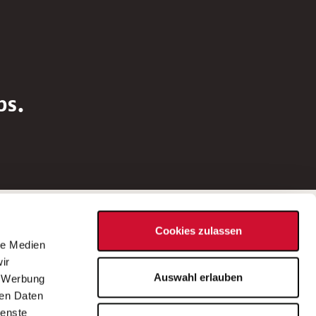
bs.
Social Media
Cookies zulassen
d
le Medien
rn
ir
Bei Fragen zu einer Stellenausschreibung
Auswahl erlauben
, Werbung
wenden Sie sich bitte an die*den in der
ren Daten
Stellenausschreibung genannte*n
ienste