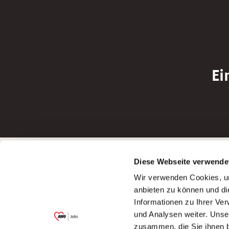
Ei
Betreiber der Webseite
Bewerbun
Diese Webseite verwende
Garitz Bewirtschaftungsbetriebe GmbH
Bewerbung a
Wir verwenden Cookies, um
Kantstraße 45a
Bewerbung a
anbieten zu können und di
97074 Würzburg
Bewerbung a
Informationen zu Ihrer Ve
(Ein Tochterunternehmen des AWO
Bewerbung a
und Analysen weiter. Unse
Bezirksverbandes Unterfranken e.V.)
zusammen, die Sie ihnen b