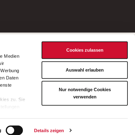
Social Media
Cookies zulassen
d
le Medien
rn
ir
Bei Fragen zu einer Stellenausschreibung
Auswahl erlauben
, Werbung
wenden Sie sich bitte an die*den in der
ren Daten
Stellenausschreibung genannte*n
ienste
Nur notwendige Cookies
Ansprechpartner*in.
verwenden
kies zu. Sie
stellungen
lärung
.
g
Details zeigen