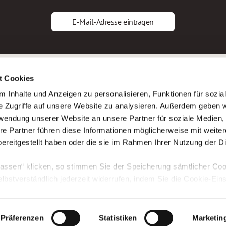
E-Mail-Adresse eintragen
gstipps
Service
t Cookies
ls Altenpfleger*in
AWO Gliederungen nach Bundeslan
 Inhalte und Anzeigen zu personalisieren, Funktionen für sozia
ls Krankenpfleger*in
Stellenangebote nach Bundeslände
e Zugriffe auf unsere Website zu analysieren. Außerdem geben w
ls Altenpflegehelfer*in
Sitemap
rwendung unserer Website an unsere Partner für soziale Medien
ls Erzieher*in
Impressum
re Partner führen diese Informationen möglicherweise mit weite
Datenschutz
ereitgestellt haben oder die sie im Rahmen Ihrer Nutzung der D
assen“ klicken, so stimmen Sie der Speicherung sämtlicher Coo
elbstverständlich jederzeit widerrufen, indem Sie die Cookie-Ein
n. Weitere Informationen finden Sie in unserer
Datenschutzerk
Präferenzen
Kontaktaufnahme
Statistiken
Jetzt online bewerben
Marketin