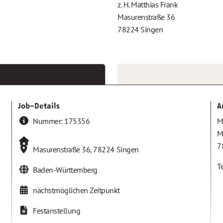
z. H. Matthias Frank
Masurenstraße 36
78224 Singen
Job-Details
A
Nummer:
175356
M
M
7
Masurenstraße 36
,
78224
Singen
Te
Baden-Württemberg
nächstmöglichen Zeitpunkt
Festanstellung