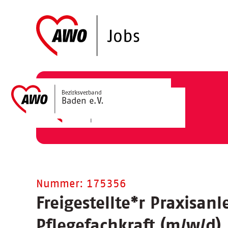
Nummer: 175356
Freigestellte
*
r Praxisanl
Pflegefachkraft (m/w/d)