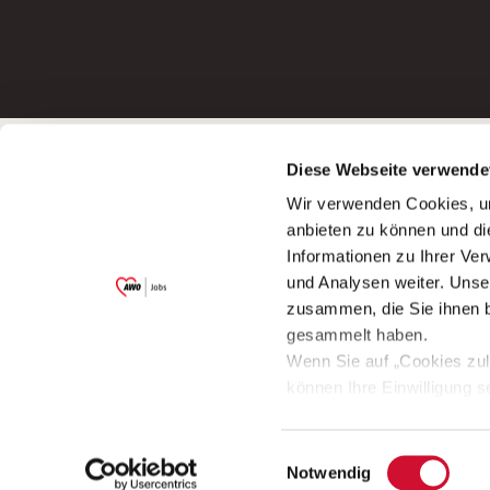
Betreiber der Webseite
Bewerbun
Diese Webseite verwende
Garitz Bewirtschaftungsbetriebe GmbH
Bewerbung a
Wir verwenden Cookies, um
Kantstraße 45a
Bewerbung a
anbieten zu können und di
97074 Würzburg
Bewerbung a
Informationen zu Ihrer Ve
(Ein Tochterunternehmen des AWO
Bewerbung a
und Analysen weiter. Unse
Bezirksverbandes Unterfranken e.V.)
zusammen, die Sie ihnen b
Bitte senden Sie an diese Anschrift keine
gesammelt haben.
Bewerbungen.
Wenn Sie auf „Cookies zul
können Ihre Einwilligung s
aufrufen und diese abänder
Einwilligungsauswahl
© 2009 - 2026 AWO Jobs
Notwendig