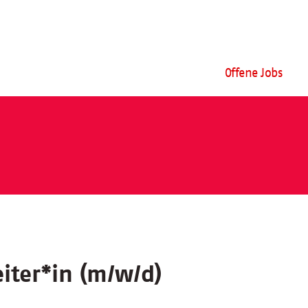
Offene Jobs
eiter
*
in (m/w/d)