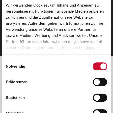
Wir verwenden Cookies, um Inhalte und Anzeigen zu
Neue Stellen per E-Mail.
personalisieren, Funktionen für soziale Medien anbieten
zu können und die Zugriffe auf unsere Website zu
Ein kostenloser Service von AWO
analysieren. Außerdem geben wir Informationen zu Ihrer
Jobs.
Verwendung unserer Website an unsere Partner für
soziale Medien, Werbung und Analysen weiter. Unsere
E-Mail-Adresse eintragen
Partner führen diese Informationen möglicherweise mit
weiteren Daten zusammen, die Sie ihnen bereitgestellt
haben oder die sie im Rahmen Ihrer Nutzung der Dienste
gesammelt haben.
Einwilligungsauswahl
Wenn Sie auf „Cookies zulassen“ klicken, so stimmen
Betreiber der Webseite
Notwendig
Sie der Speicherung sämtlicher Cookies zu. Sie können
Garitz Bewirtschaftungsbetriebe GmbH
Ihre Einwilligung selbstverständlich jederzeit widerrufen,
Kantstraße 45a
Präferenzen
indem Sie die Cookie-Einstellungen aufrufen und diese
97074 Würzburg
abändern. Weitere Informationen finden Sie in
(Ein Tochterunternehmen des AWO Bezirksverbandes Unterfranken
unserer
Datenschutzerklärung
.
Statistiken
e.V.)
Bitte senden Sie an diese Anschrift keine Bewerbungen.