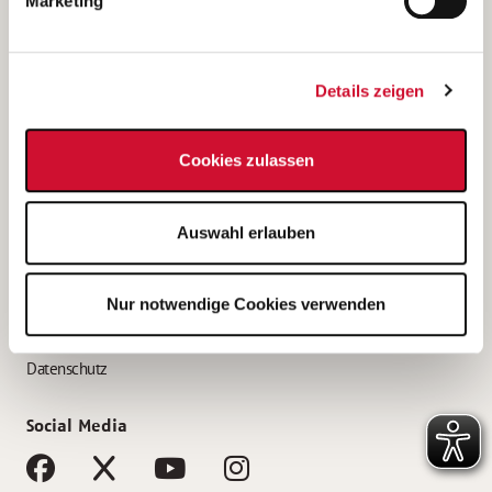
Marketing
Bewerbungstipps
Bewerbung als Altenpfleger*in
Details zeigen
Bewerbung als Krankenpfleger*in
Bewerbung als Altenpflegehelfer*in
Cookies zulassen
Bewerbung als Erzieher*in
Service
Auswahl erlauben
AWO Gliederungen nach Bundesland
Stellenangebote nach Bundesländern
Nur notwendige Cookies verwenden
Sitemap
Impressum
Datenschutz
Social Media