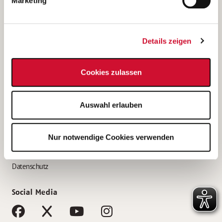
Marketing
Bewerbungstipps
Bewerbung als Altenpfleger*in
Details zeigen
Bewerbung als Krankenpfleger*in
Bewerbung als Altenpflegehelfer*in
Cookies zulassen
Bewerbung als Erzieher*in
Service
Auswahl erlauben
AWO Gliederungen nach Bundesland
Stellenangebote nach Bundesländern
Nur notwendige Cookies verwenden
Sitemap
Impressum
Datenschutz
Social Media