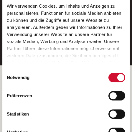
Wir verwenden Cookies, um Inhalte und Anzeigen zu
Neue Stellen per E-Mail.
personalisieren, Funktionen für soziale Medien anbieten
zu können und die Zugriffe auf unsere Website zu
Ein kostenloser Service von AWO
analysieren. Außerdem geben wir Informationen zu Ihrer
Jobs.
Verwendung unserer Website an unsere Partner für
soziale Medien, Werbung und Analysen weiter. Unsere
E-Mail-Adresse eintragen
Partner führen diese Informationen möglicherweise mit
weiteren Daten zusammen, die Sie ihnen bereitgestellt
haben oder die sie im Rahmen Ihrer Nutzung der Dienste
gesammelt haben.
Einwilligungsauswahl
Wenn Sie auf „Cookies zulassen“ klicken, so stimmen
Betreiber der Webseite
Notwendig
Sie der Speicherung sämtlicher Cookies zu. Sie können
Garitz Bewirtschaftungsbetriebe GmbH
Ihre Einwilligung selbstverständlich jederzeit widerrufen,
Kantstraße 45a
Präferenzen
indem Sie die Cookie-Einstellungen aufrufen und diese
97074 Würzburg
abändern. Weitere Informationen finden Sie in
(Ein Tochterunternehmen des AWO Bezirksverbandes Unterfranken
unserer
Datenschutzerklärung
.
Statistiken
e.V.)
Bitte senden Sie an diese Anschrift keine Bewerbungen.