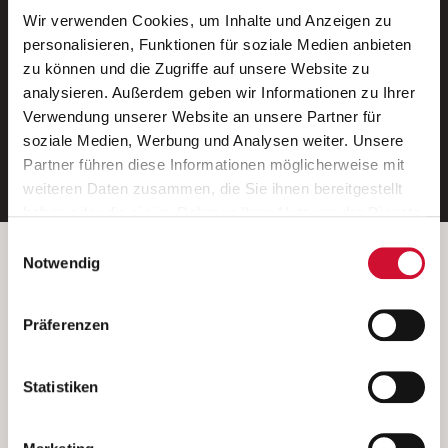
Wir verwenden Cookies, um Inhalte und Anzeigen zu
Neue Stellen per E-Mail.
personalisieren, Funktionen für soziale Medien anbieten
zu können und die Zugriffe auf unsere Website zu
Ein kostenloser Service von AWO
analysieren. Außerdem geben wir Informationen zu Ihrer
Jobs.
Verwendung unserer Website an unsere Partner für
soziale Medien, Werbung und Analysen weiter. Unsere
E-Mail-Adresse eintragen
Partner führen diese Informationen möglicherweise mit
weiteren Daten zusammen, die Sie ihnen bereitgestellt
haben oder die sie im Rahmen Ihrer Nutzung der Dienste
gesammelt haben.
Einwilligungsauswahl
Wenn Sie auf „Cookies zulassen“ klicken, so stimmen
Betreiber der Webseite
Notwendig
Sie der Speicherung sämtlicher Cookies zu. Sie können
Garitz Bewirtschaftungsbetriebe GmbH
Ihre Einwilligung selbstverständlich jederzeit widerrufen,
Kantstraße 45a
Präferenzen
indem Sie die Cookie-Einstellungen aufrufen und diese
97074 Würzburg
abändern. Weitere Informationen finden Sie in
(Ein Tochterunternehmen des AWO Bezirksverbandes Unterfranken
unserer
Datenschutzerklärung
.
Statistiken
e.V.)
Bitte senden Sie an diese Anschrift keine Bewerbungen.