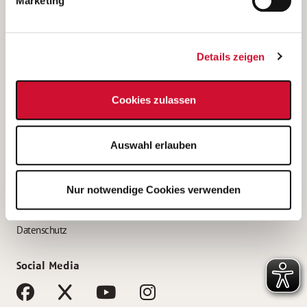
Marketing
Bewerbungstipps
Bewerbung als Altenpfleger*in
Details zeigen
Bewerbung als Krankenpfleger*in
Bewerbung als Altenpflegehelfer*in
Cookies zulassen
Bewerbung als Erzieher*in
Service
Auswahl erlauben
AWO Gliederungen nach Bundesland
Stellenangebote nach Bundesländern
Nur notwendige Cookies verwenden
Sitemap
Impressum
Datenschutz
Social Media