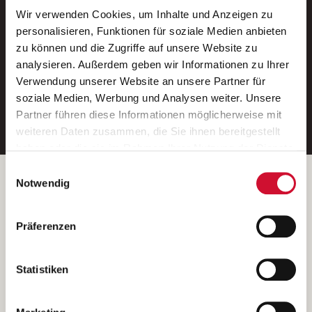
Wir verwenden Cookies, um Inhalte und Anzeigen zu
Neue Stellen per E-Mail.
personalisieren, Funktionen für soziale Medien anbieten
zu können und die Zugriffe auf unsere Website zu
Ein kostenloser Service von AWO
analysieren. Außerdem geben wir Informationen zu Ihrer
Jobs.
Verwendung unserer Website an unsere Partner für
soziale Medien, Werbung und Analysen weiter. Unsere
E-Mail-Adresse eintragen
Partner führen diese Informationen möglicherweise mit
weiteren Daten zusammen, die Sie ihnen bereitgestellt
haben oder die sie im Rahmen Ihrer Nutzung der Dienste
gesammelt haben.
Einwilligungsauswahl
Wenn Sie auf „Cookies zulassen“ klicken, so stimmen
Betreiber der Webseite
Notwendig
Sie der Speicherung sämtlicher Cookies zu. Sie können
Garitz Bewirtschaftungsbetriebe GmbH
Ihre Einwilligung selbstverständlich jederzeit widerrufen,
Kantstraße 45a
Präferenzen
indem Sie die Cookie-Einstellungen aufrufen und diese
97074 Würzburg
abändern. Weitere Informationen finden Sie in
(Ein Tochterunternehmen des AWO Bezirksverbandes Unterfranken
unserer
Datenschutzerklärung
.
Statistiken
e.V.)
Bitte senden Sie an diese Anschrift keine Bewerbungen.