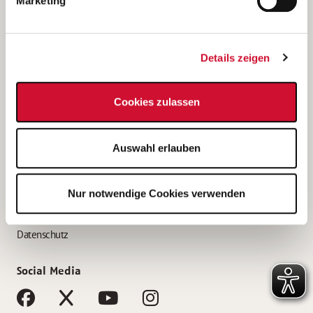
Marketing
Bewerbungstipps
Bewerbung als Altenpfleger*in
Details zeigen
Bewerbung als Krankenpfleger*in
Bewerbung als Altenpflegehelfer*in
Cookies zulassen
Bewerbung als Erzieher*in
Service
Auswahl erlauben
AWO Gliederungen nach Bundesland
Stellenangebote nach Bundesländern
Nur notwendige Cookies verwenden
Sitemap
Impressum
Datenschutz
Social Media